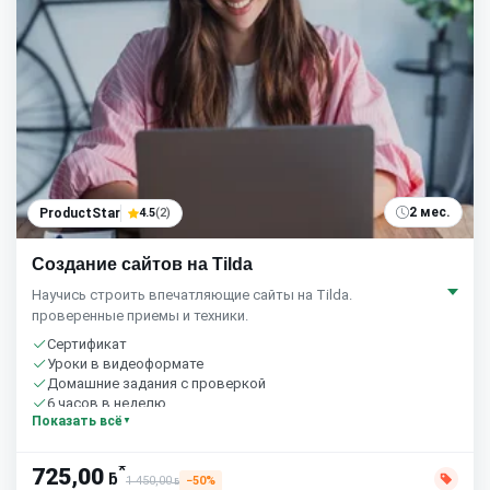
2 мес.
ProductStar
4.5
(2)
Создание сайтов на Tilda
Научись строить впечатляющие сайты на Tilda.
проверенные приемы и техники.
Сертификат
Уроки в видеоформате
Домашние задания с проверкой
6 часов в неделю
Показать всё
*
725,00
ƃ
1 450,00
−50%
ƃ