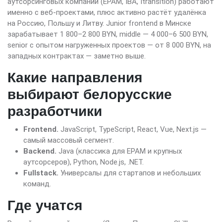
аутсорсинговых компаний (EPAM, IBA, Itransition) работают
именно с веб-проектами, плюс активно растёт удалёнка
на Россию, Польшу и Литву. Junior frontend в Минске
зарабатывает 1 800–2 800 BYN, middle — 4 000–6 500 BYN,
senior с опытом нагруженных проектов — от 8 000 BYN, на
западных контрактах — заметно выше.
Какие направления
выбирают белорусские
разработчики
Frontend.
JavaScript, TypeScript, React, Vue, Next.js —
самый массовый сегмент.
Backend.
Java (классика для EPAM и крупных
аутсорсеров), Python, Node.js, .NET.
Fullstack.
Универсалы для стартапов и небольших
команд.
Где учатся