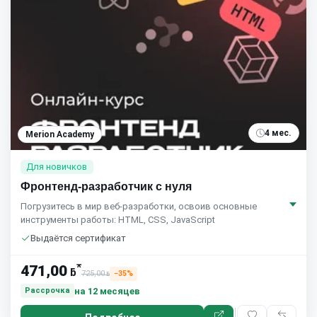
4 мес.
Merion Academy
Для новичков
Фронтенд-разработчик с нуля
Погрузитесь в мир веб-разработки, освоив основные
инструменты работы: HTML, CSS, JavaScript
Выдаётся сертификат
*
471,00
ƃ
725,00
−35%
ƃ
на 12 месяцев
Рассрочка