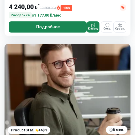
*
4 240,00
ƃ
10 600,00
−60%
ƃ
от
177,00 ƃ/мес
Рассрочка
Подробнее
К курсу
Сохр.
Сравн.
8 мес.
ProductStar
4.5
(2)