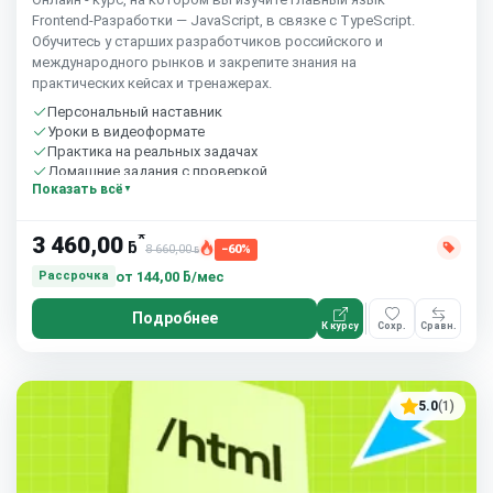
Frontend-Разработки — JavaScript, в связке с TypeScript.
Обучитесь у старших разработчиков российского и
международного рынков и закрепите знания на
практических кейсах и тренажерах.
Персональный наставник
Уроки в видеоформате
Практика на реальных задачах
Домашние задания с проверкой
Показать всё
Бесплатный пробный урок
*
3 460,00
ƃ
8 660,00
−60%
ƃ
от
144,00 ƃ/мес
Рассрочка
Подробнее
К курсу
Сохр.
Сравн.
5.0
(1)