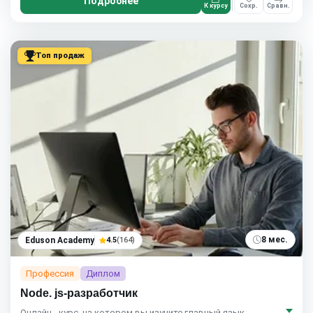
Подробнее
К курсу
Сохр.
Сравн.
Топ продаж
8 мес.
Eduson Academy
4.5
(164)
Профессия
Диплом
Node. js-разработчик
Онлайн - курс, на котором вы изучите главный язык