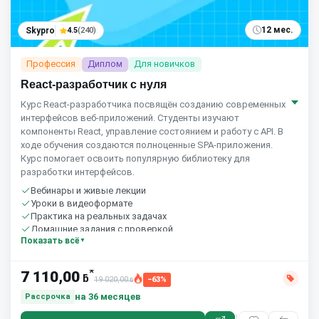
12 мес.
Skypro
4.5
(240)
Профессия
Диплом
Для новичков
React-разработчик с нуля
Курс React‑разработчика посвящён созданию современных
интерфейсов веб‑приложений. Студенты изучают
компоненты React, управление состоянием и работу с API. В
ходе обучения создаются полноценные SPA‑приложения.
Курс помогает освоить популярную библиотеку для
разработки интерфейсов.
Вебинары и живые лекции
Уроки в видеоформате
Практика на реальных задачах
Домашние задания с проверкой
Показать всё
Сообщество студентов
10 часов в неделю
*
7 110,00
ƃ
19 020,00
−63%
ƃ
на 36 месяцев
Рассрочка