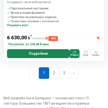
Создавать свои веб-проекты
Персональный наставник
Уроки в видеоформате
Практика на реальных задачах
Домашние задания с проверкой
Показать всё
Бесплатный пробный урок
*
6 630,00
ƃ
16 580,00
−60%
ƃ
от
276,00 ƃ/мес
Рассрочка
Подробнее
К курсу
Сохр.
Сравн.
‹
1
2
3
›
Веб-разработка в Беларуси — основа местного IT-
сектора. Большинство ПВТ-резидентов и крупных