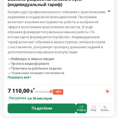
(индивидуальный тариф)
Онлайн‑курс профессионального обучения с практическими
заданиями и поддержкой преподавателей. Программа
включает изучение инструментов работы в выбранной
сфере и выполнение практических проектов. В ходе
обучения формируются реальные навыки работы. По
итогам курса формируется портфолио. Индивидуальный
тариф включает обучение в малых группах, личные встречи
с наставником, ускоренную проверку домашних заданий и
дополнительные карьерные консультации.
Вебинары и живые лекции
Уроки в видеоформате
Практика на реальных задачах
Домашние задания с проверкой
Показать всё
Сообщество студентов
10 часов в неделю
*
7 110,00
ƃ
19 020,00
−63%
ƃ
на 36 месяцев
Рассрочка
Подробнее
К курсу
Сохр.
Сравн.