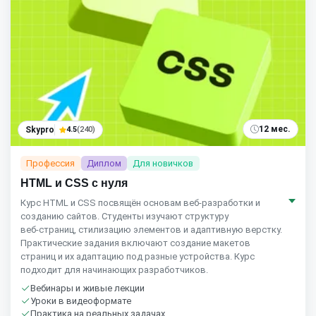
12 мес.
Skypro
4.5
(240)
Профессия
Диплом
Для новичков
HTML и CSS с нуля
Курс HTML и CSS посвящён основам веб‑разработки и
созданию сайтов. Студенты изучают структуру
веб‑страниц, стилизацию элементов и адаптивную верстку.
Практические задания включают создание макетов
страниц и их адаптацию под разные устройства. Курс
подходит для начинающих разработчиков.
Вебинары и живые лекции
Уроки в видеоформате
Практика на реальных задачах