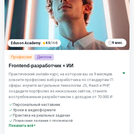
9 мес.
Eduson Academy
4.5
(164)
Профессия
Диплом
Frontend-разработчик + ИИ
Практический онлайн-курс, на котором вы за 9 месяцев
освоите профессию веб-разработчика по стандартам IT-
сферы: изучите актуальные технологии JS, React и PHP,
создадите портфолио из нескольких сайтов, станете
востребованным разработчиком с доходом от 70 000 ₽.
Персональный наставник
Уроки в видеоформате
Практика на реальных задачах
Домашние задания с проверкой
Показать всё
Бесплатный пробный урок