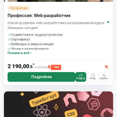
Профессия
Профессия: Web-разработчик
Освой професию web-разработчика на расширенном курсе.
Запишись сегодня!
Содействие в трудоустройстве
Сертификат
Вебинары и живые лекции
Уроки в видеоформате
Показать всё
Домашние задания с проверкой
Сообщество студентов
8 часов в неделю
*
2 190,00
ƃ
9 130,00
−76%
ƃ
Подробнее
К курсу
Сохр.
Сравн.