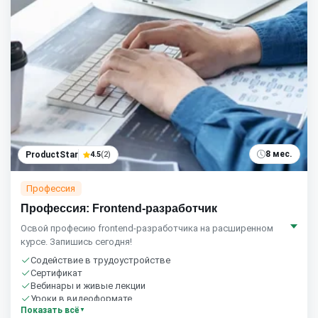
8 мес.
ProductStar
4.5
(2)
Профессия
Профессия: Frontend-разработчик
Освой професию frontend-разработчика на расширенном
курсе. Запишись сегодня!
Содействие в трудоустройстве
Сертификат
Вебинары и живые лекции
Уроки в видеоформате
Показать всё
Домашние задания с проверкой