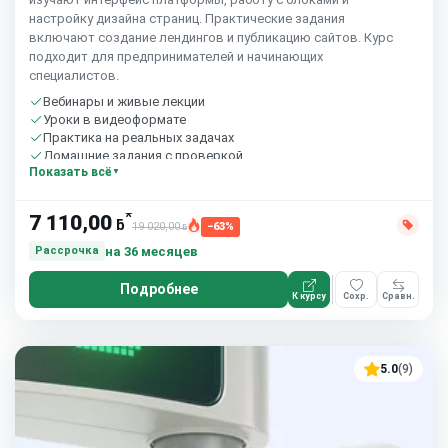
настройку дизайна страниц. Практические задания
включают создание лендингов и публикацию сайтов. Курс
подходит для предпринимателей и начинающих
специалистов.
Вебинары и живые лекции
Уроки в видеоформате
Практика на реальных задачах
Домашние задания с проверкой
Показать всё
Сообщество студентов
10 часов в неделю
*
7 110,00
ƃ
19 020,00
−63%
ƃ
на 36 месяцев
Рассрочка
Подробнее
К курсу
Сохр.
Сравн.
5.0
(9)