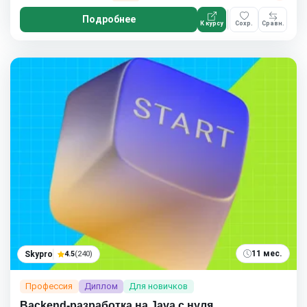
Подробнее
К курсу
Сохр.
Сравн.
11 мес.
Skypro
4.5
(240)
Профессия
Диплом
Для новичков
Backend-разработка на Java с нуля