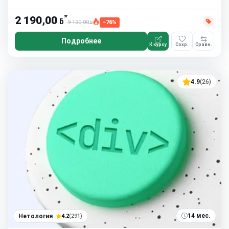
Сообщество студентов
8 часов в неделю
*
2 190,00
ƃ
9 130,00
−76%
ƃ
Подробнее
К курсу
Сохр.
Сравн.
4.9
(26)
14 мес.
Нетология
4.2
(291)