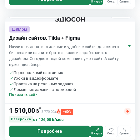
К курсу
Сохр.
Сравн.
1 мес.
Eduson Academy
4.5
(164)
Диплом
Дизайн сайтов. Tilda + Figma
Научитесь делать стильные и удобные сайты для своего
бизнеса или начните брать заказы и зарабатывать
дизайном. Сегодня каждой компании нужен сайт. А сайту
нужен дизайнер.
Персональный наставник
Уроки в видеоформате
Практика на реальных задачах
Домашние задания с проверкой
Показать всё
Бесплатный пробный урок
*
1 510,00
ƃ
3 770,00
−60%
ƃ
от
126,00 ƃ/мес
Рассрочка
Подробнее
К курсу
Сохр.
Сравн.