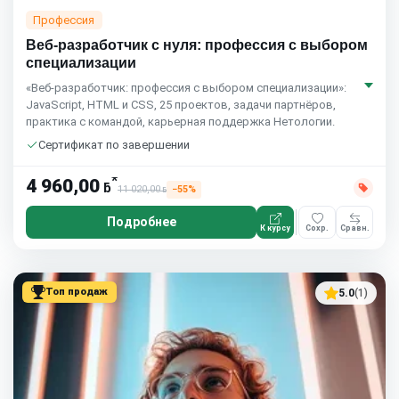
Профессия
Веб-разработчик с нуля: профессия с выбором
специализации
«Веб-разработчик: профессия с выбором специализации»:
JavaScript, HTML и CSS, 25 проектов, задачи партнёров,
практика с командой, карьерная поддержка Нетологии.
Сертификат по завершении
*
4 960,00
ƃ
11 020,00
−55%
ƃ
Подробнее
К курсу
Сохр.
Сравн.
Топ продаж
5.0
(1)