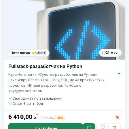
21 мес.
Нетология
4.2
(291)
Fullstack-разработчик на Python
Курс Нетологии «Фулстек-разработчик на Python»:
JavaScript, React, HTML, CSS, SQL, до 43 практических
проектов, ИИ для разработки. Помощь с
трудоустройством.
Сертификат по завершении
Старт 3 сентября
*
6 410,00
ƃ
11 870,00
−46%
ƃ
Подробнее