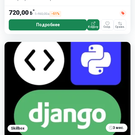
*
720,00
ƃ
1 460,00
−51%
ƃ
Подробнее
К курсу
Сохр.
Сравн.
3 мес.
Skillbox