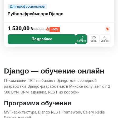
Для профессионалов
Python-фреймворк Django
1 530,00
ƃ
3 840,00
−60%
ƃ
Подробнее
К курсу
Сохр.
Сравн.
Django — обучение онлайн
IT-компании ПВТ выбирают Django для серверной
разработки. Django-разработчик в Минске получает от 2
500 BYN. ORM, админка, REST из коробки.
Программа обучения
MVT-архитектура, Django REST Framework, Celery, Redis,
Docker-деплой