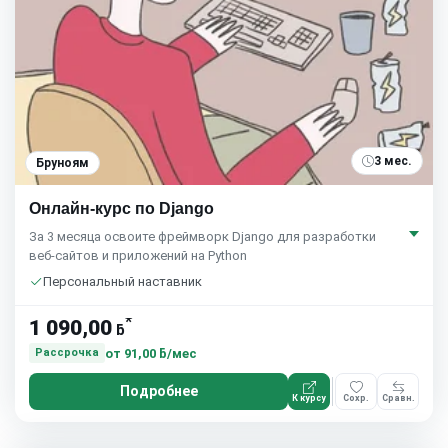
3 мес.
Бруноям
Онлайн-курс по Django
За 3 месяца освоите фреймворк Django для разработки
веб-сайтов и приложений на Python
Персональный наставник
*
1 090,00
ƃ
от
91,00 ƃ/мес
Рассрочка
Подробнее
К курсу
Сохр.
Сравн.