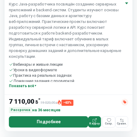
Курс Java‑разработчика посвящён созданию серверных
приложений и backend‑систем. Студенты изучают основы
Java, работу с базами данных и архитектуру
веб‑приложений. Практические проекты включают
разработку серверной логики и API. Курс помогает
подготовиться к работе backend‑разработчиком.
Индивидуальный тариф включает обучение в малых
группах, личные встречи с наставником, ускоренную
проверку домашних заданий и дополнительные карьерные
консультации.
Вебинары и живые лекции
Уроки в видеоформате
Практика на реальных задачах
Домашние задания с проверкой
Показать всё
Сообщество студентов
10 часов в неделю
*
7 110,00
ƃ
19 020,00
−63%
ƃ
на 36 месяцев
Рассрочка
Подробнее
К курсу
Сохр.
Сравн.