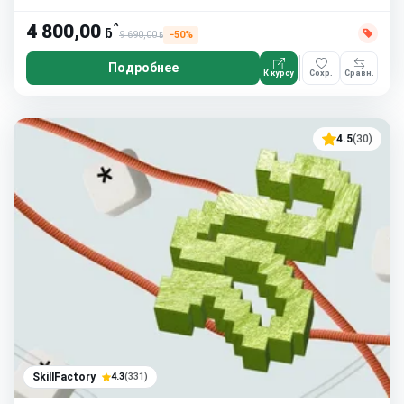
*
4 800,00
ƃ
9 690,00
−50%
ƃ
Подробнее
К курсу
Сохр.
Сравн.
4.5
(30)
SkillFactory
4.3
(331)