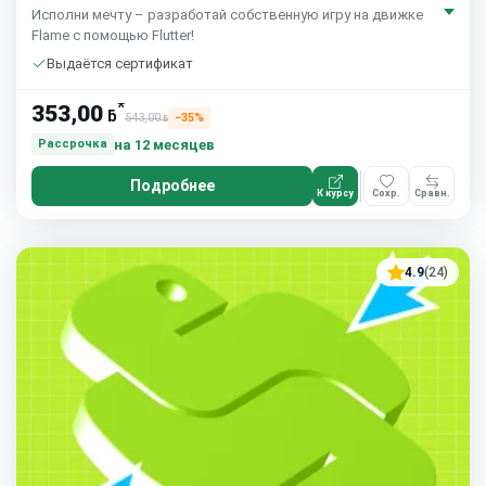
Исполни мечту – разработай собственную игру на движке
Flame с помощью Flutter!
Выдаётся сертификат
*
353,00
ƃ
543,00
−35%
ƃ
на 12 месяцев
Рассрочка
Подробнее
К курсу
Сохр.
Сравн.
4.9
(24)