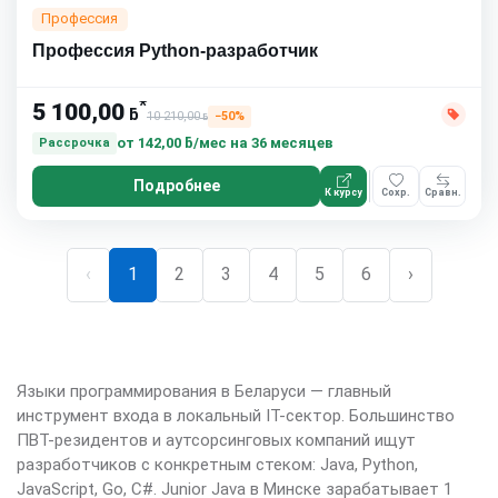
Профессия
Профессия Python-разработчик
*
5 100,00
ƃ
10 210,00
−50%
ƃ
от
142,00 ƃ/мес
на 36 месяцев
Рассрочка
Подробнее
К курсу
Сохр.
Сравн.
‹
1
2
3
4
5
6
›
Языки программирования в Беларуси — главный
инструмент входа в локальный IT-сектор. Большинство
ПВТ-резидентов и аутсорсинговых компаний ищут
разработчиков с конкретным стеком: Java, Python,
JavaScript, Go, C#. Junior Java в Минске зарабатывает 1