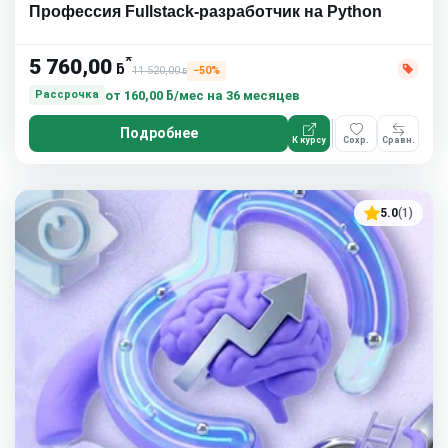
Профессия Fullstack-разработчик на Python
*
5 760,00
ƃ
11 520,00
−50%
ƃ
от
160,00 ƃ/мес
на 36 месяцев
Рассрочка
Подробнее
К курсу
Сохр.
Сравн.
5.0
(1)