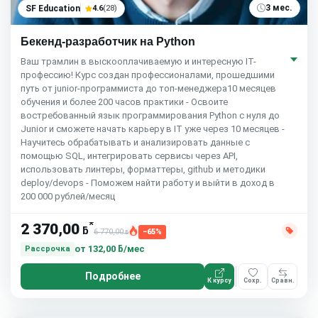
3 мес.
SF Education
4.6
(28)
Бекенд-разработчик на Python
Ваш трамлин в выскооплачиваемую и интересную IT-
профессию! Курс создан профессионалами, прошедшими
путь от junior-программиста до топ-менеджера10 месяцев
обучения и более 200 часов практики - Освоите
востребованный язык программирования Python с нуля до
Junior и сможете начать карьеру в IT уже через 10 месяцев -
Научитесь обрабатывать и анализировать данные с
помощью SQL, интегрировать сервисы через API,
использовать линтеры, форматтеры, github и методики
deploy/devops - Поможем найти работу и выйти в доход в
200 000 рублей/месяц
*
2 370,00
ƃ
6 770,00
−65%
ƃ
от
132,00 ƃ/мес
Рассрочка
Подробнее
К курсу
Сохр.
Сравн.