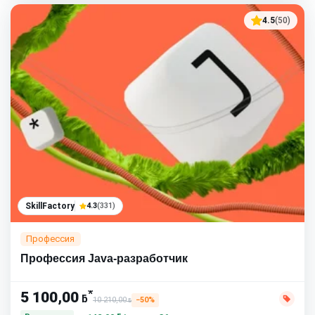
4.5
(50)
SkillFactory
4.3
(331)
Профессия
Профессия Java-разработчик
*
5 100,00
ƃ
10 210,00
−50%
ƃ