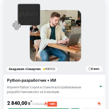
6 мес.
Академия «Синергия»
3.5
(552)
Python-разработчик + ИИ
Изучите Python с нуля и станьте востребованным
разработчикомвсего за 6 месяцев.
*
2 840,00
ƃ
7 100,00
−60%
ƃ