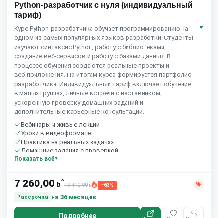
Python-разработчик с нуля (индивидуальный
тариф)
Курс Python‑разработчика обучает программированию на
одном из самых популярных языков разработки. Студенты
изучают синтаксис Python, работу с библиотеками,
создание веб‑сервисов и работу с базами данных. В
процессе обучения создаются реальные проекты и
веб‑приложения. По итогам курса формируется портфолио
разработчика. Индивидуальный тариф включает обучение
в малых группах, личные встречи с наставником,
ускоренную проверку домашних заданий и
дополнительные карьерные консультации.
Вебинары и живые лекции
Уроки в видеоформате
Практика на реальных задачах
Домашние задания с проверкой
Показать всё
Сообщество студентов
10 часов в неделю
*
7 260,00
ƃ
19 410,00
−63%
ƃ
на 36 месяцев
Рассрочка
Подробнее