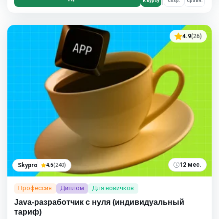
К курсу
Сохр.
Сравн.
4.9
(26)
12 мес.
Skypro
4.5
(240)
Профессия
Диплом
Для новичков
Java-разработчик с нуля (индивидуальный
тариф)