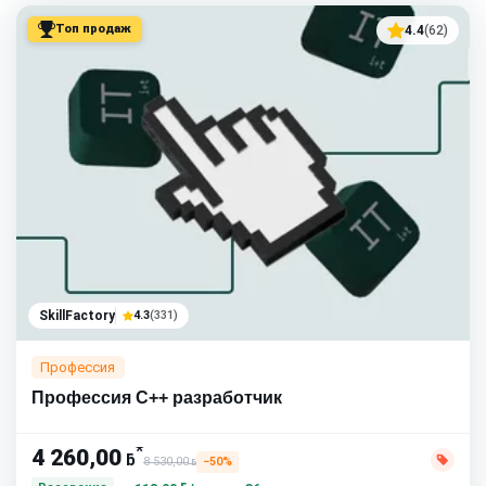
Топ продаж
4.4
(62)
SkillFactory
4.3
(331)
Профессия
Профессия C++ разработчик
*
4 260,00
ƃ
8 530,00
−50%
ƃ