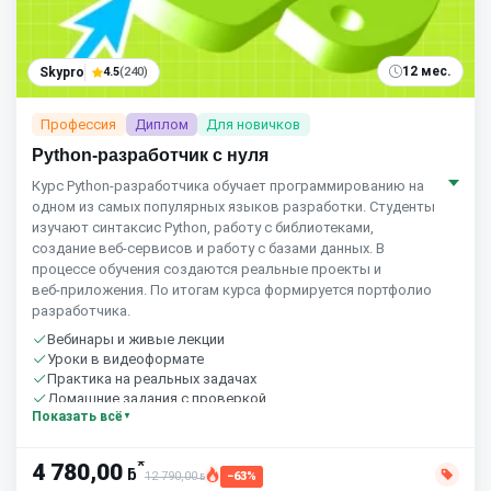
12 мес.
Skypro
4.5
(240)
Профессия
Диплом
Для новичков
Python-разработчик с нуля
Курс Python‑разработчика обучает программированию на
одном из самых популярных языков разработки. Студенты
изучают синтаксис Python, работу с библиотеками,
создание веб‑сервисов и работу с базами данных. В
процессе обучения создаются реальные проекты и
веб‑приложения. По итогам курса формируется портфолио
разработчика.
Вебинары и живые лекции
Уроки в видеоформате
Практика на реальных задачах
Домашние задания с проверкой
Показать всё
Сообщество студентов
10 часов в неделю
*
4 780,00
ƃ
12 790,00
−63%
ƃ