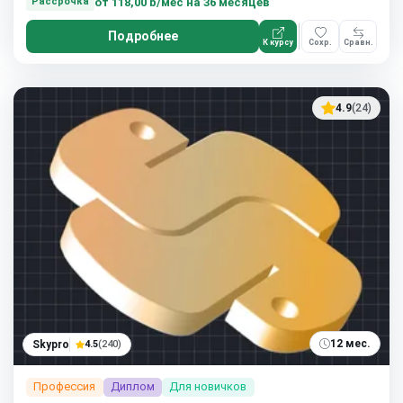
от
118,00 ƃ/мес
на 36 месяцев
Рассрочка
Подробнее
К курсу
Сохр.
Сравн.
4.9
(24)
12 мес.
Skypro
4.5
(240)
Профессия
Диплом
Для новичков