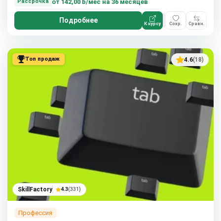
от
142,00 ƃ/мес
на 36 месяцев
Рассрочка
Подробнее
К курсу
Сохр.
Сравн.
Топ продаж
4.6
(18)
SkillFactory
4.3
(331)
Профессия