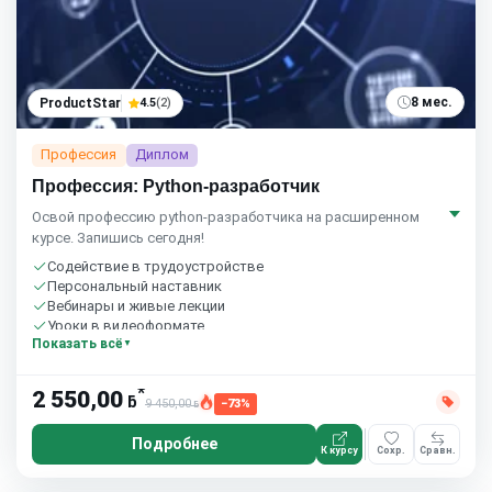
8 мес.
ProductStar
4.5
(2)
Профессия
Диплом
Профессия: Python-разработчик
Освой профессию python-разработчика на расширенном
курсе. Запишись сегодня!
Содействие в трудоустройстве
Персональный наставник
Вебинары и живые лекции
Уроки в видеоформате
Показать всё
Домашние задания с проверкой
Сообщество студентов
8 часов в неделю
*
2 550,00
ƃ
9 450,00
−73%
ƃ
Подробнее
К курсу
Сохр.
Сравн.