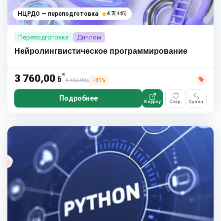
НЦРДО — переподготовка
4.7
(445)
Переподготовка
Диплом
Нейролингвистическое программирование
*
3 760,00
ƃ
5 460,00
−31%
ƃ
Подробнее
К курсу
Сохр.
Сравн.