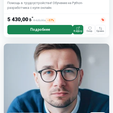
Помощь в трудоустройстве! Обучение на Python-
разработчика с нуля онлайн.
*
5 430,00
ƃ
8 620,00
−37%
ƃ
Подробнее
К курсу
Сохр.
Сравн.