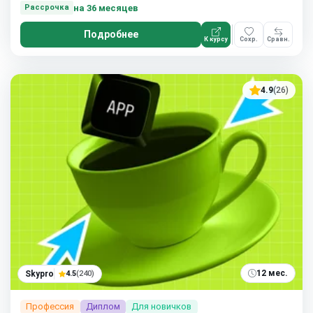
на 36 месяцев
Рассрочка
Подробнее
К курсу
Сохр.
Сравн.
4.9
(26)
12 мес.
Skypro
4.5
(240)
Профессия
Диплом
Для новичков