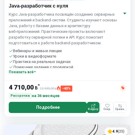
Java-разработчик с нуля
Курс Java‑разработчика посвящён созданию серверных
приложений и backend‑систем. Студенты изучают основы
Java, работу с базами данных и архитектуру
веб‑приложений. Практические проекты включают
разработку серверной логики и API. Курс помогает
подготовиться к работе backend‑разработчиком.
Вебинары и живые лекции
Уроки в видеоформате
Практика на реальных задачах
Домашние задания с проверкой
Показать всё
Сообщество студентов
10 часов в неделю
*
4 710,00
ƃ
12 590,00
−63%
ƃ
на 36 месяцев
Рассрочка
Подробнее
К курсу
Сохр.
Сравн.
4.9
(25)