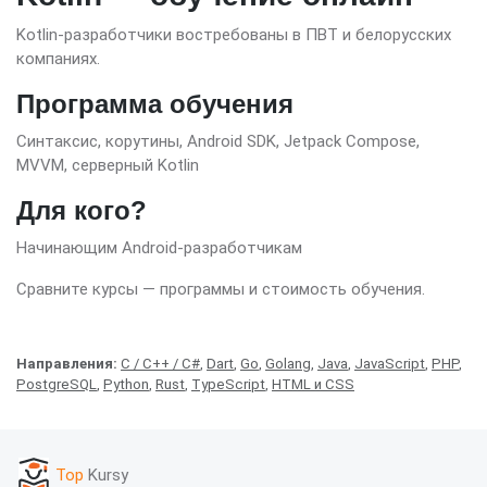
Kotlin-разработчики востребованы в ПВТ и белорусских
компаниях.
Программа обучения
Синтаксис, корутины, Android SDK, Jetpack Compose,
MVVM, серверный Kotlin
Для кого?
Начинающим Android-разработчикам
Сравните курсы — программы и стоимость обучения.
Направления:
C / C++ / C#
,
Dart
,
Go
,
Golang
,
Java
,
JavaScript
,
PHP
,
PostgreSQL
,
Python
,
Rust
,
TypeScript
,
HTML и CSS
Top
Kursy