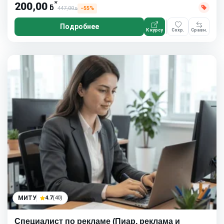
*
200,00
ƃ
447,00
−55%
ƃ
Подробнее
К курсу
Сохр.
Сравн.
МИТУ
4.7
(40)
Специалист по рекламе (Пиар, реклама и