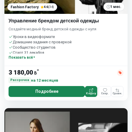
1 мес.
Fashion Factory
4.6
(34)
Управление брендом детской одежды
Создайте модный бренд детской одежды с нуля
Уроки в видеоформате
Домашние задания с проверкой
Сообщество студентов
Старт 31 декабря
Показать всё
*
3 180,00
ƃ
на 12 месяцев
Рассрочка
Подробнее
К курсу
Сохр.
Сравн.