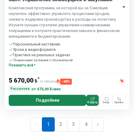
Комплексная программа, на которой вы за 5 месяцев
научитесь эффективно управлять процессами продаж,
снижать издержки производства и расходы на логистику.
Изучите лучшие стратегии управления коммерческими
операциями и получите практические навыки в финансовом
менеджменте и бюджетировании.
Персональный наставник
Уроки в видеоформате
Практика на реальных задачах
Домашние задания с проверкой
Показать всё
Бесплатный пробный урок
*
5 670,00
ƃ
14 180,00
−60%
ƃ
от
473,00 ƃ/мес
Рассрочка
Подробнее
К курсу
Сохр.
Сравн.
‹
1
2
3
4
›