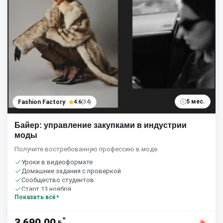
5 мес.
Fashion Factory
4.6
(34)
Байер: управление закупками в индустрии
моды
Получите востребованную профессию в моде
Уроки в видеоформате
Домашние задания с проверкой
Сообщество студентов
Старт 13 ноября
Показать всё
*
3 690,00