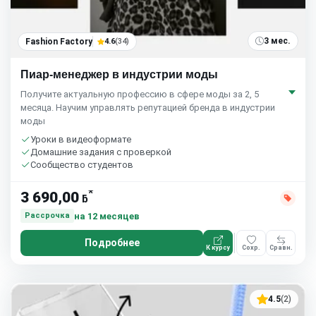
3 мес.
Fashion Factory
4.6
(34)
Пиар-менеджер в индустрии моды
Получите актуальную профессию в сфере моды за 2, 5
месяца. Научим управлять репутацией бренда в индустрии
моды
Уроки в видеоформате
Домашние задания с проверкой
Сообщество студентов
*
3 690,00
ƃ
на 12 месяцев
Рассрочка
Подробнее
К курсу
Сохр.
Сравн.
4.5
(2)