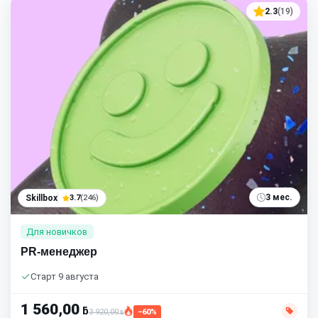
2.3
(19)
3 мес.
Skillbox
3.7
(246)
Для новичков
PR-менеджер
Старт 9 августа
1 560,00
ƃ
3 920,00
−60%
ƃ