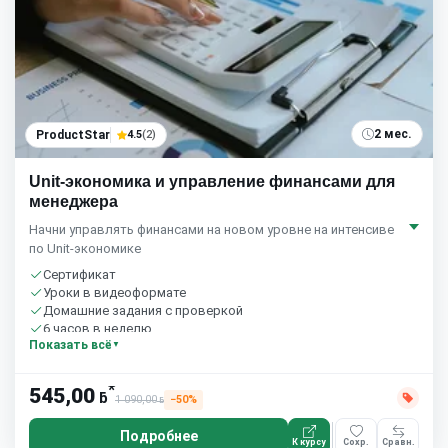
2 мес.
ProductStar
4.5
(2)
Unit-экономика и управление финансами для
менеджера
Начни управлять финансами на новом уровне на интенсиве
по Unit-экономике
Сертификат
Уроки в видеоформате
Домашние задания с проверкой
6 часов в неделю
Показать всё
*
545,00
ƃ
1 090,00
−50%
ƃ
Подробнее
К курсу
Сохр.
Сравн.