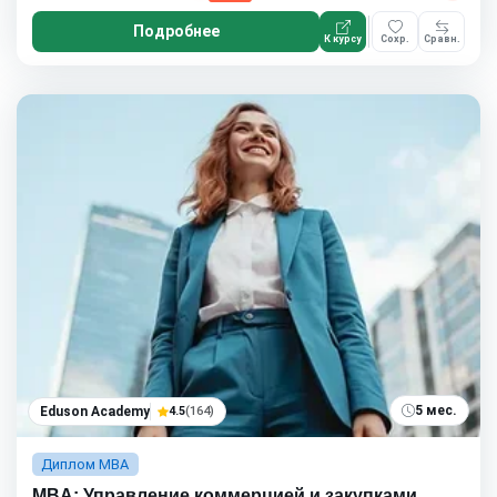
Подробнее
К курсу
Сохр.
Сравн.
5 мес.
Eduson Academy
4.5
(164)
Диплом MBA
MBA: Управление коммерцией и закупками