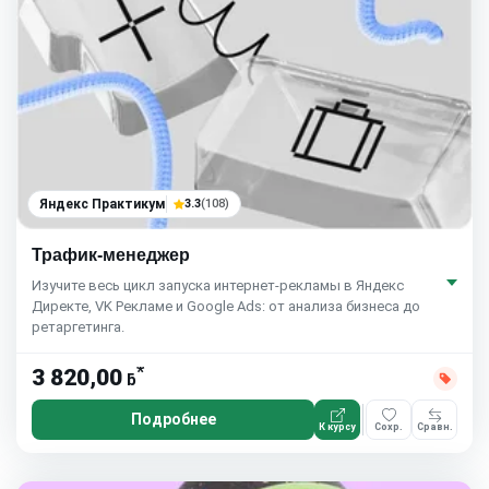
Яндекс Практикум
3.3
(108)
Трафик-менеджер
Изучите весь цикл запуска интернет-рекламы в Яндекс
Директе, VK Рекламе и Google Ads: от анализа бизнеса до
ретаргетинга.
*
3 820,00
ƃ
Подробнее
К курсу
Сохр.
Сравн.