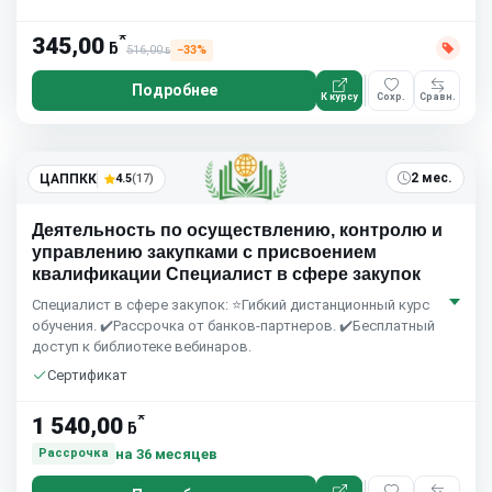
*
345,00
ƃ
516,00
−33%
ƃ
Подробнее
К курсу
Сохр.
Сравн.
2 мес.
ЦАППКК
4.5
(17)
Деятельность по осуществлению, контролю и
управлению закупками с присвоением
квалификации Специалист в сфере закупок
Специалист в сфере закупок: ⭐Гибкий дистанционный курс
обучения. ✔️Рассрочка от банков-партнеров. ✔️Бесплатный
доступ к библиотеке вебинаров.
Сертификат
*
1 540,00
ƃ
на 36 месяцев
Рассрочка