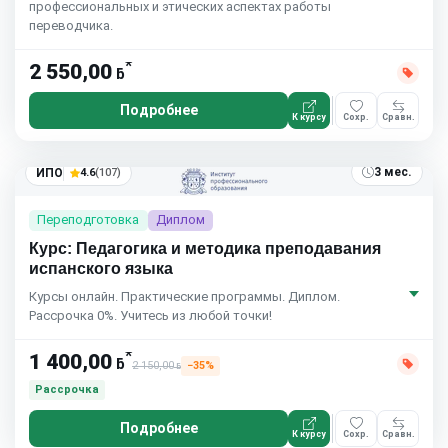
профессиональных и этических аспектах работы
переводчика.
*
2 550,00
ƃ
Подробнее
К курсу
Сохр.
Сравн.
3 мес.
ИПО
4.6
(107)
Переподготовка
Диплом
Курс: Педагогика и методика преподавания
испанского языка
Курсы онлайн. Практические программы. Диплом.
Рассрочка 0%. Учитесь из любой точки!
*
1 400,00
ƃ
2 150,00
−35%
ƃ
Рассрочка
Подробнее
К курсу
Сохр.
Сравн.