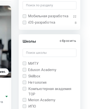
Мобильная разработка
22
iOS-разработка
8
сбросить
Школы
МИТУ
Eduson Academy
мес.
Skillbox
Нетология
Компьютерная академия
TOP
Merion Academy
 в
ИПО