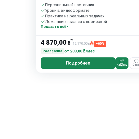
Персональный наставник
Уроки в видеоформате
Практика на реальных задачах
Домашние задания с проверкой
Показать всё
Бесплатный пробный урок
*
4 870,00
ƃ
12 170,00
−60%
ƃ
от
203,00 ƃ/мес
Рассрочка
Подробнее
К курсу
Сохр