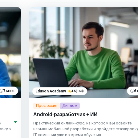
7 мес.
6 
Eduson Academy
4.5
(164)
Профессия
Диплом
Android-разработчик + ИИ
е
Практический онлайн-курс, на котором вы освоите
овку в
навыки мобильной разработки и пройдёте стажировку
IT-компании уже во время обучения.