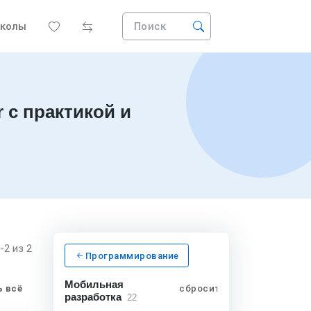
колы
Поиск
 с практикой и
1-2
из 2
Программирование
Мобильная
 всё
сбросить
разработка
22