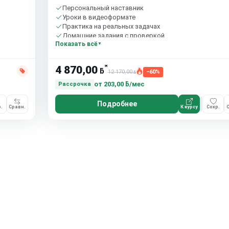
Персональный наставник
Уроки в видеоформате
Практика на реальных задачах
Домашние задания с проверкой
Показать всё
Бесплатный пробный урок
*
4 870,00
ƃ
12 170,00
−60%
ƃ
от
203,00 ƃ/мес
Рассрочка
Подробнее
.
Сравн.
К курсу
Сохр.
С