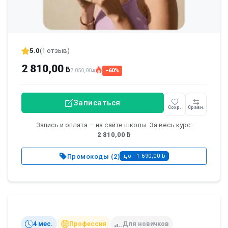
5.0
(1 отзыв)
2 810,00
ƃ
7 050,00
−60%
ƃ
Записаться
Сохр.
Сравн.
Запись и оплата — на сайте школы. За весь курс:
2 810,00 ƃ
Промокоды (2)
до −1 690,00 ƃ
4 мес.
Профессия
Для новичков