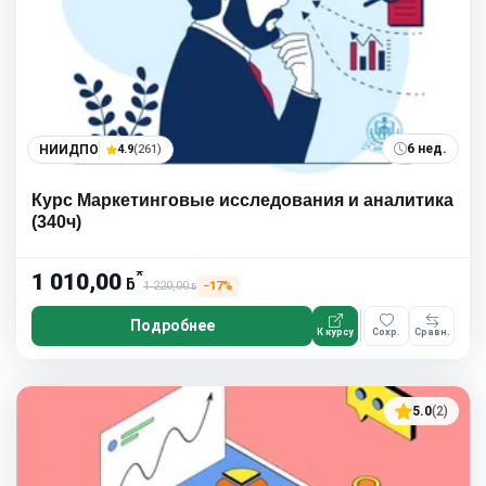
6 нед.
НИИДПО
4.9
(261)
Курс Маркетинговые исследования и аналитика
(340ч)
*
1 010,00
ƃ
1 220,00
−17%
ƃ
Подробнее
К курсу
Сохр.
Сравн.
5.0
(2)