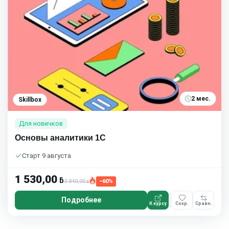
2 мес.
Skillbox
Для новичков
Основы аналитики 1C
Старт 9 августа
1 530,00
ƃ
3 840,00
−60%
ƃ
Подробнее
К курсу
Сохр.
Сравн.