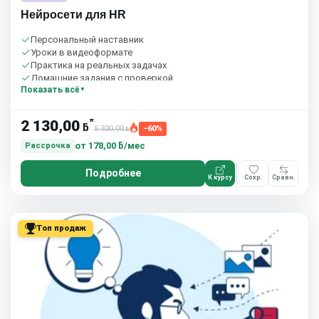
Нейросети для HR
Персональный наставник
Уроки в видеоформате
Практика на реальных задачах
Домашние задания с проверкой
Показать всё
Бесплатный пробный урок
*
2 130,00
ƃ
5 330,00
−60%
ƃ
от
178,00 ƃ/мес
Рассрочка
Подробнее
К курсу
Сохр.
Сравн.
Топ продаж