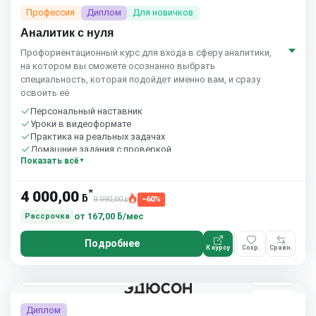
Профессия
Диплом
Для новичков
Аналитик с нуля
Профориентационный курс для входа в сферу аналитики,
на котором вы сможете осознанно выбрать
специальность, которая подойдет именно вам, и сразу
освоить её
Персональный наставник
Уроки в видеоформате
Практика на реальных задачах
Домашние задания с проверкой
Показать всё
Бесплатный пробный урок
*
4 000,00
ƃ
9 990,00
−60%
ƃ
от
167,00 ƃ/мес
Рассрочка
Подробнее
К курсу
Сохр.
Сравн.
2 мес.
Eduson Academy
4.5
(164)
5.0
(4)
Диплом