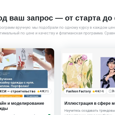
од ваш запрос — от старта д
программ вручную: мы подобрали по одному курсу в каждом це
имальный по цене и качеству и флагманская программа. Сравн
3
ХСИ — строительство
4.8
(21)
Fashion Factory
4.6
(34)
айн и моделирование
Иллюстрация в сфере 
жды
Научитесь создавать трендов