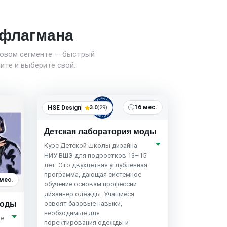
о флагмана
новом сегменте — быстрый
ите и выберите свой.
16 мес.
HSE Design
3.0
(29)
Детская лаборатория моды
Курс Детской школы дизайна
НИУ ВШЭ для подростков 13–15
лет. Это двухлетняя углубленная
программа, дающая системное
 мес.
обучение основам профессии
дизайнер одежды. Учащиеся
освоят базовые навыки,
моды
необходимые для
ые
поректирования одежды и