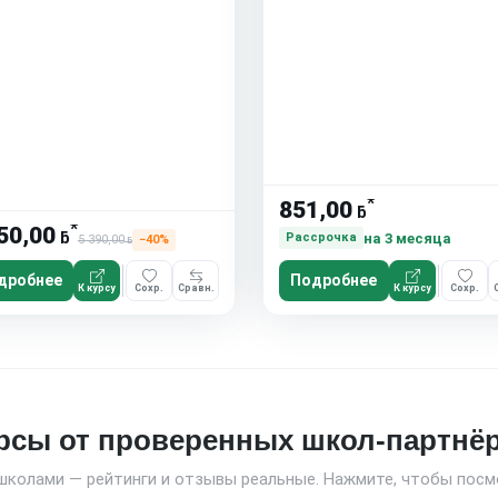
*
851,00
ƃ
*
50,00
ƃ
на 3 месяца
Рассрочка
5 390,00
−40%
ƃ
дробнее
Подробнее
К курсу
Сохр.
Сравн.
К курсу
Сохр.
рсы от проверенных школ-партнё
школами — рейтинги и отзывы реальные. Нажмите, чтобы посм