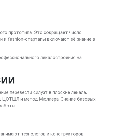
кого прототипа. Это сокращает число
и и fashion-стартапы включают её знание в
 профессионального лекалостроения на
сии
ие перевести силуэт в плоские лекала,
тод ЦОТШЛ и метод Мюллера. Знание базовых
работы.
 нанимают технологов и конструкторов.