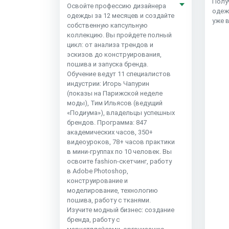
Полу
Освойте профессию дизайнера
одеж
одежды за 12 месяцев и создайте
уже 
собственную капсульную
коллекцию. Вы пройдете полный
цикл: от анализа трендов и
эскизов до конструирования,
пошива и запуска бренда.
Обучение ведут 11 специалистов
индустрии: Игорь Чапурин
(показы на Парижской неделе
моды), Тим Ильясов (ведущий
«Подиума»), владельцы успешных
брендов. Программа: 847
академических часов, 350+
видеоуроков, 78+ часов практики
в мини-группах по 10 человек. Вы
освоите fashion-скетчинг, работу
в Adobe Photoshop,
конструирование и
моделирование, технологию
пошива, работу с тканями.
Изучите модный бизнес: создание
бренда, работу с