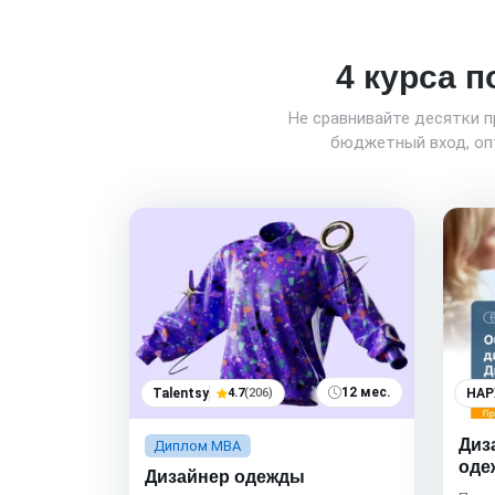
4 курса п
Не сравнивайте десятки 
бюджетный вход, опт
12 мес.
Talentsy
4.7
(206)
НАР
Диз
Диплом MBA
оде
Дизайнер одежды