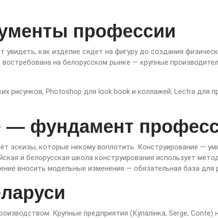
ументы профессии
 увидеть, как изделие сядет на фигуру до создания физичес
D востребована на белорусском рынке — крупные производител
ских рисунков, Photoshop для look book и коллажей, Lectra для
е — фундамент профес
ёт эскизы, которые некому воплотить. Конструирование — умен
сийская и белорусская школа конструирования использует ме
умение вносить модельные изменения — обязательная база для 
еларуси
оизводством. Крупные предприятия (Купалінка, Serge, Conte)