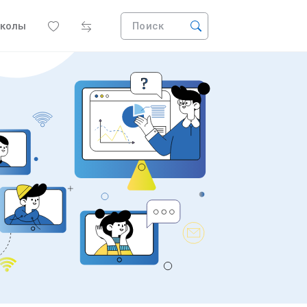
колы
Поиск
?