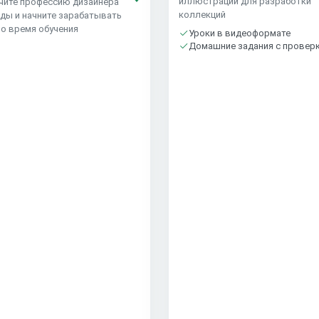
иллюстрации для разработки
чите профессию дизайнера
коллекций
ды и начните зарабатывать
во время обучения
Уроки в видеоформате
Домашние задания с провер