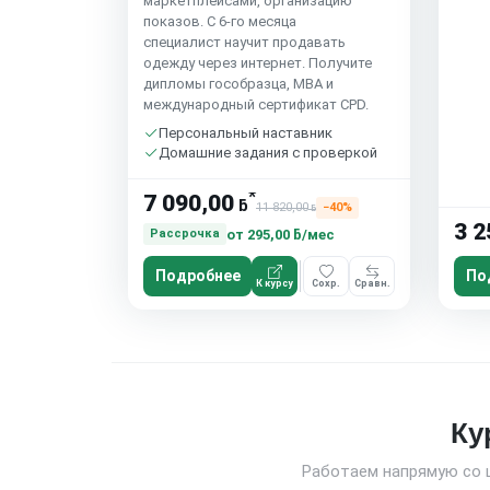
маркетплейсами, организацию
показов. С 6-го месяца
специалист научит продавать
одежду через интернет. Получите
дипломы гособразца, MBA и
международный сертификат CPD.
Персональный наставник
Домашние задания с проверкой
*
7 090,00
ƃ
11 820,00
−40%
ƃ
3 2
от
295,00 ƃ/мес
Рассрочка
Подробнее
По
К курсу
Сохр.
Сравн.
Ку
Работаем напрямую со 