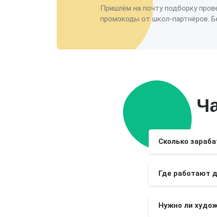
Пришлём на почту подборку пров
промокоды от школ-партнёров. Бе
Ч
Сколько зараб
Где работают 
Нужно ли худо