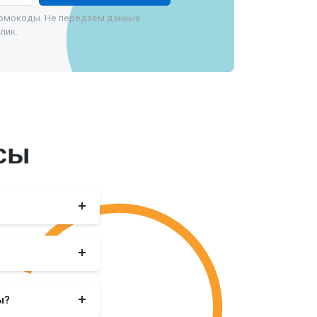
ромокоды. Не передаём данные
лик.
сы
ы?