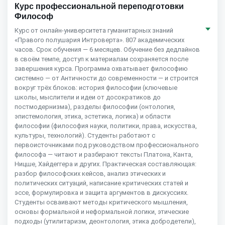
Курс профессиональной переподготовки
Философ
Курс от онлайн-университета гуманитарных знаний
«Правого полушария Интроверта». 807 академических
часов. Срок обучения — 6 месяцев. Обучение без дедлайнов
в своём темпе, доступ к материалам сохраняется после
завершения курса. Программа охватывает философию
системно — от Античности до современности — и строится
вокруг трёх блоков: история философии (ключевые
школы, мыслители и идеи от досократиков до
постмодернизма), разделы философии (онтология,
эпистемология, этика, эстетика, логика) и области
философии (философия науки, политики, права, искусства,
культуры, технологий). Студенты работают с
первоисточниками под руководством профессионального
философа — читают и разбирают тексты Платона, Канта,
Ницше, Хайдеггера и других. Практическая составляющая:
разбор философских кейсов, анализ этических и
политических ситуаций, написание критических статей и
эссе, формулировка и защита аргументов в дискуссиях.
Студенты осваивают методы критического мышления,
основы формальной и неформальной логики, этические
подходы (утилитаризм, деонтология, этика добродетели),