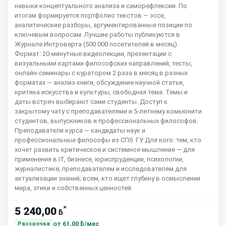
навыки концептуального анализа и саморефлексии. По
итогам формируется портфолио текстов — эссе,
аналитические разборы, аргументированные позиции по
ключевым вопросам. Лучшие работы публикуются в
Журнале Интроверта (500 000 посетителей в месяц).
Формат: 20-минутные видеолекции, презентации с
визуальными картами философских направлений, тесты,
онлайн-семинары с куратором 2 раза в месяц в разных
форматах — анализ книги, обсуждение научной статьи,
критика искусства и культуры, свободная тема. Темы и
даты встреч выбирают сами студенты. Доступ к
закрытому чату с преподавателями и 5-летнему комьюнити
студентов, выпускников и профессиональных философов.
Преподаватели курса — кандидаты наук и
профессиональные философы из СПб. ГУ. Для кого: тем, кто
хочет развить критическое и системное мышление — для
применения в IT, бизнесе, юриспруденции, психологии,
журналистике; преподавателям и исследователям для
актуализации знаний; всем, кто ищет глубину в осмыслении
мира, этики и собственных ценностей.
*
5 240,00
ƃ
от
61,00 ƃ/мес
Рассрочка