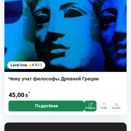
Level One
4.7
(27)
Чему учат философы Древней Греции
*
45,00
ƃ
Подробнее
К курсу
Сохр.
Сравн.