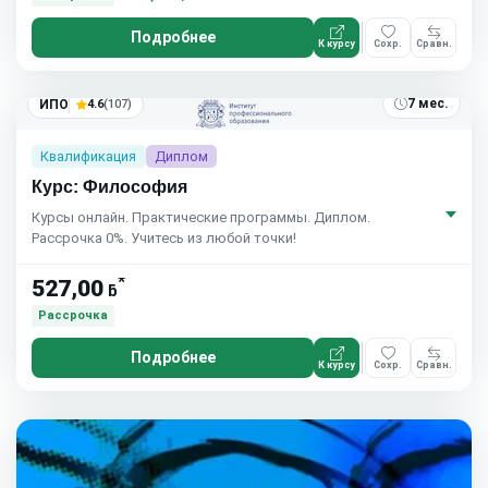
Подробнее
К курсу
Сохр.
Сравн.
7 мес.
ИПО
4.6
(107)
Квалификация
Диплом
Курс: Философия
Курсы онлайн. Практические программы. Диплом.
Рассрочка 0%. Учитесь из любой точки!
*
527,00
ƃ
Рассрочка
Подробнее
К курсу
Сохр.
Сравн.