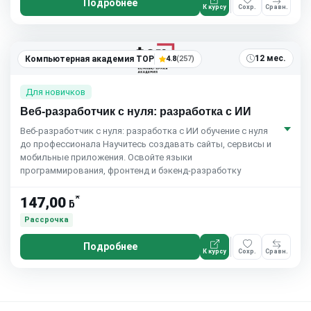
Подробнее
К курсу
Сохр.
Сравн.
5.0
(7)
12 мес.
Компьютерная академия TOP
4.8
(257)
Для новичков
Веб-разработчик с нуля: разработка с ИИ
Веб-разработчик с нуля: разработка с ИИ обучение с нуля
до профессионала Научитесь создавать сайты, сервисы и
мобильные приложения. Освойте языки
программирования, фронтенд и бэкенд-разработку
*
147,00
ƃ
Рассрочка
Подробнее
К курсу
Сохр.
Сравн.