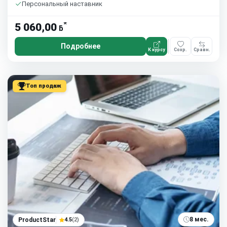
Персональный наставник
*
5 060,00
ƃ
Подробнее
К курсу
Сохр.
Сравн.
Топ продаж
8 мес.
ProductStar
4.5
(2)