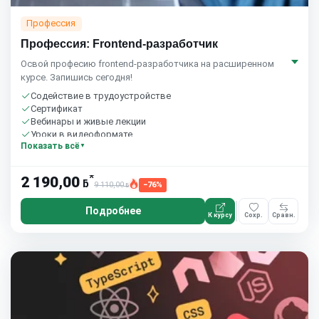
Профессия
Профессия: Frontend-разработчик
Освой професию frontend-разработчика на расширенном
курсе. Запишись сегодня!
Содействие в трудоустройстве
Сертификат
Вебинары и живые лекции
Уроки в видеоформате
Показать всё
Домашние задания с проверкой
Сообщество студентов
8 часов в неделю
*
2 190,00
ƃ
9 110,00
−76%
ƃ
Подробнее
К курсу
Сохр.
Сравн.