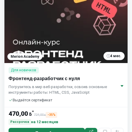
4 мес.
Merion Academy
Для новичков
Фронтенд-разработчик с нуля
Погрузитесь в мир веб-разработки, освоив основные
инструменты работы: HTML, CSS, JavaScript
Выдаётся сертификат
*
470,00
ƃ
724,00
−35%
ƃ
на 12 месяцев
Рассрочка