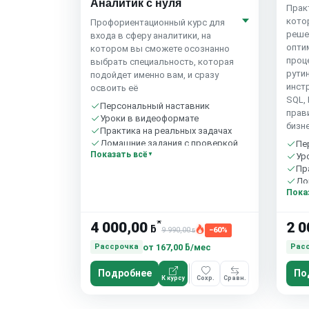
Аналитик с нуля
Прак
кото
Профориентационный курс для
реше
входа в сферу аналитики, на
опти
котором вы сможете осознанно
проц
выбрать специальность, которая
рути
подойдет именно вам, и сразу
инстр
освоить её
SQL, 
Персональный наставник
прав
Уроки в видеоформате
бизне
Практика на реальных задачах
Домашние задания с проверкой
Пе
Показать всё
Бесплатный пробный урок
Ур
Пр
До
Пока
Бе
*
4 000,00
2 0
ƃ
9 990,00
−60%
ƃ
от
167,00 ƃ/мес
Рассрочка
Рас
Подробнее
По
К курсу
Сохр.
Сравн.