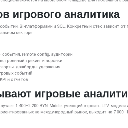
 специализируется на мобильном геймдеве для глобального ры
ов игрового аналитика
событий, BI-платформами и SQL. Конкретный стек зависит от 
альном секторе.
e — события, remote config, аудитории
 — встроенный трекинг и воронки
-когорты, дашборды удержания
игровых событий
 KPI и отчётов
ывают игровые аналити
получает 1 400–2 200 BYN. Middle, умеющий строить LTV-модел
, ориентированных на международный рынок, выходит на 7 000–1