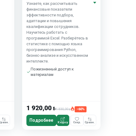
Узнаете, как рассчитывать
финансовые показатели
эффективности подбора,
адаптации и повышения
квалификации сотрудников.
Научитесь работать с
программой Excel. Разберётесь в
статистике с помощью языка
программирования Python,
бизнес-анализе и искусственном
интеллекте.
Пожизненный доступ к
материалам
1 920,00
ƃ
4 830,00
−60%
ƃ
Подробнее
Сравн.
К курсу
Сохр.
Сравн.