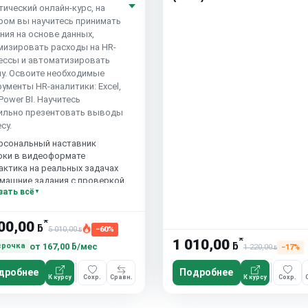
тический онлайн-курс, на
ром вы научитесь принимать
ния на основе данных,
мизировать расходы на HR-
ессы и автоматизировать
ну. Освоите необходимые
ументы HR-аналитики: Excel,
Power BI. Научитесь
ильно презентовать выводы
су.
рсональный наставник
оки в видеоформате
актика на реальных задачах
машние задания с проверкой
зать всё
сплатный пробный урок
*
00,00
ƃ
5 010,00
−60%
ƃ
*
1 010,00
ƃ
от
167,00 ƃ/мес
срочка
1 220,00
−17%
ƃ
дробнее
Подробнее
К курсу
Сохр.
Сравн.
К курсу
Сохр.