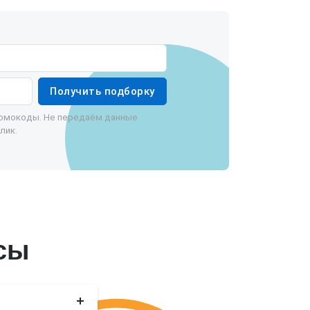
Получить подборку
ромокоды. Не передаём данные
лик.
сы