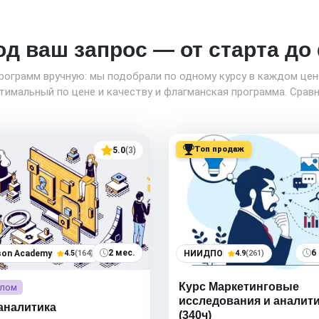
од ваш запрос — от старта д
программ вручную: мы подобрали по одному курсу в каждом це
имальный по цене и качеству и флагманская программа. Сравн
Топ продаж
5.0
(3)
2 мес.
6
son Academy
4.5
(164)
НИИДПО
4.9
(261)
Курс Маркетинговые
лом
исследования и аналит
аналитика
(340ч)