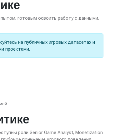
тике
опытом, готовым освоить работу с данными.
уйтесь на публичных игровых датасетах и
ми проектами.
ией.
итике
ступны роли Senior Game Analyst, Monetization
уя глубокое понимание игрового поведения