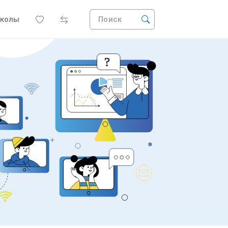
колы
Поиск
?