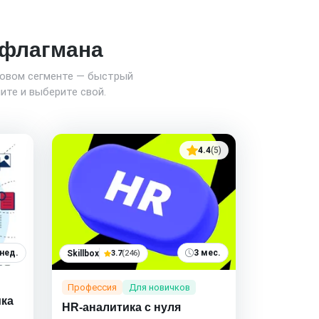
о флагмана
новом сегменте — быстрый
ите и выберите свой.
4.4
(5)
 нед.
3 мес.
Skillbox
3.7
(246)
Профессия
Для новичков
ика
HR-аналитика с нуля