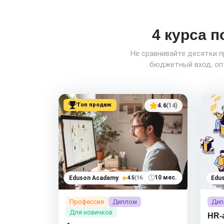
4 курса п
Не сравнивайте десятки 
бюджетный вход, опт
Топ продаж
4.6
(14)
10 мес.
Eduson Academy
4.5
(164)
Edu
Профессия
Диплом
Дип
Для новичков
HR-