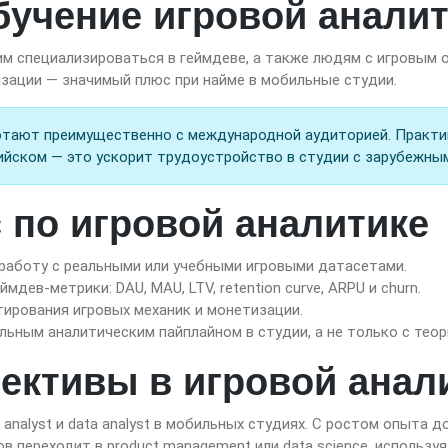
бучение игровой анали
м специализироваться в геймдеве, а также людям с игровым 
зации — значимый плюс при найме в мобильные студии.
тают преимущественно с международной аудиторией. Практик
ийском — это ускорит трудоустройство в студии с зарубежны
 по игровой аналитике
 работу с реальными или учебными игровыми датасетами.
дев-метрики: DAU, MAU, LTV, retention curve, ARPU и churn.
стирования игровых механик и монетизации.
льным аналитическим пайплайном в студии, а не только с теор
ективы в игровой анал
analyst и data analyst в мобильных студиях. С ростом опыта до
тов переходит в product management или data science, использ