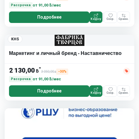
от
91,00 ƃ/мес
Рассрочка
Подробнее
К курсу
Сохр.
Сравн.
KHS
Маркетинг и личный бренд - Наставничество
*
2 130,00
ƃ
3 050,00
−30%
ƃ
от
91,00 ƃ/мес
Рассрочка
Подробнее
К курсу
Сохр.
Сравн.