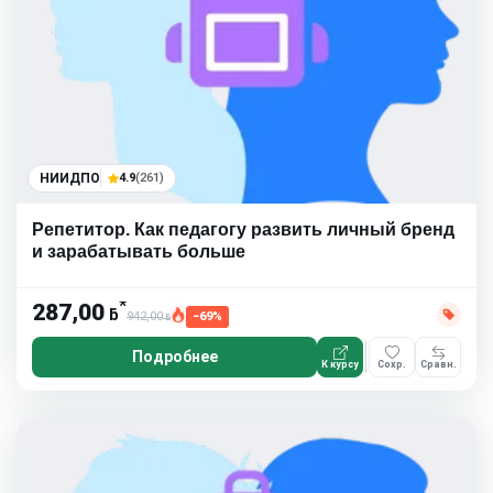
НИИДПО
4.9
(261)
Репетитор. Как педагогу развить личный бренд
и зарабатывать больше
*
287,00
ƃ
942,00
−69%
ƃ
Подробнее
К курсу
Сохр.
Сравн.