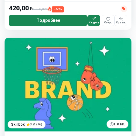
420,00
ƃ
1 050,00
−60%
ƃ
Подробнее
К курсу
Сохр.
Сравн.
1 мес.
Skillbox
3.7
(246)