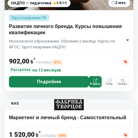
2 мес.
НАДПО — педагогика
3.8
(84)
Удостоверение ПК
Развитие личного бренда. Курсы повышения
квалификации
Московское образование. Обучение 2 месяца. Курсы по
ФГОС. Удостоверение НАДПО
*
902,00
ƃ
1 310,00
−31%
ƃ
на 12 месяцев
Рассрочка
Подробнее
К курсу
Сохр.
Сравн.
KHS
Маркетинг и личный бренд - Самостоятельный
*
1 520,00
ƃ
2 170,00
−30%
ƃ