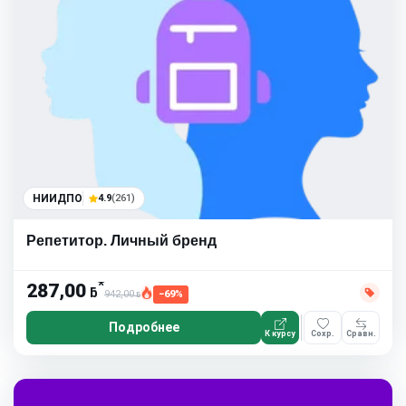
НИИДПО
4.9
(261)
Репетитор. Личный бренд
*
287,00
ƃ
942,00
−69%
ƃ
Подробнее
К курсу
Сохр.
Сравн.