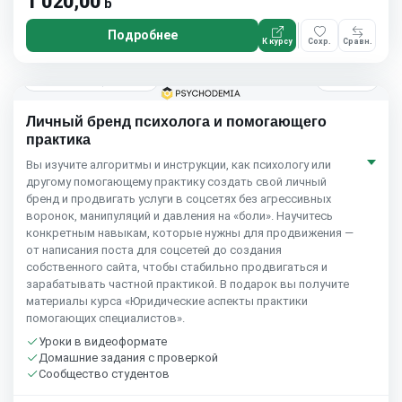
1 020,00
ƃ
Подробнее
К курсу
Сохр.
Сравн.
5 мес.
Psychodemia
4.6
(59)
Личный бренд психолога и помогающего
практика
Вы изучите алгоритмы и инструкции, как психологу или
другому помогающему практику создать свой личный
бренд и продвигать услуги в соцсетях без агрессивных
воронок, манипуляций и давления на «боли». Научитесь
конкретным навыкам, которые нужны для продвижения —
от написания поста для соцсетей до создания
собственного сайта, чтобы стабильно продвигаться и
зарабатывать частной практикой. В подарок вы получите
материалы курса «Юридические аспекты практики
помогающих специалистов».
Уроки в видеоформате
Домашние задания с проверкой
Сообщество студентов