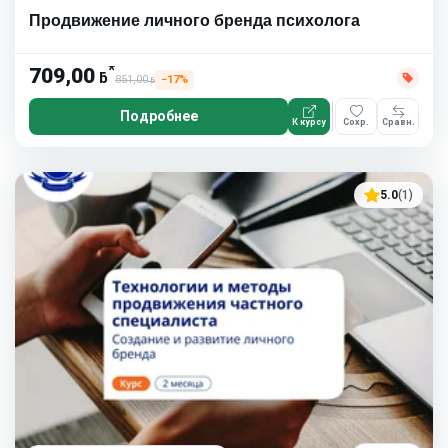
Продвижение личного бренда психолога
*
709,00
ƃ
851,00
−17%
ƃ
Подробнее
К курсу
Сохр.
Сравн.
5.0
(1)