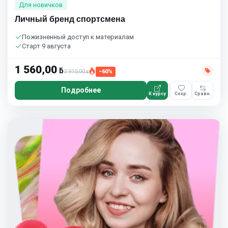
Для новичков
Личный бренд спортсмена
Пожизненный доступ к материалам
Старт 9 августа
1 560,00
ƃ
3 910,00
−60%
ƃ
Подробнее
К курсу
Сохр.
Сравн.