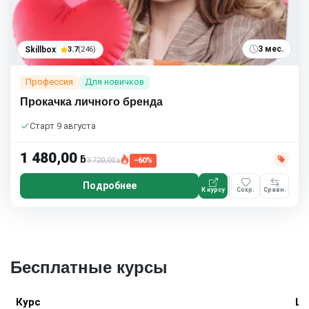
3 мес.
Skillbox
3.7
(246)
Профессия
Для новичков
Прокачка личного бренда
Старт 9 августа
1 480,00
ƃ
3 720,00
−60%
ƃ
Подробнее
К курсу
Сохр.
Сравн.
Бесплатные курсы
Курс
Шк