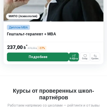
МИПО (психология)
Диплом MBA
Гештальт-терапевт + MBA
*
237,00
ƃ
379,00
−37%
ƃ
Подробнее
К курсу
Сохр.
Сравн.
Курсы от проверенных школ-
партнёров
Работаем напрямую со школами — рейтинги и отзывы