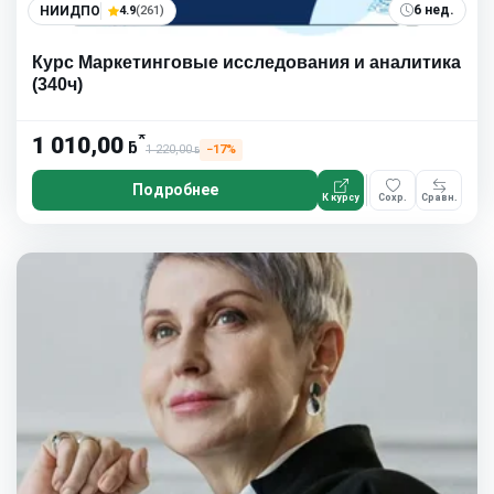
6 нед.
НИИДПО
4.9
(261)
Курс Маркетинговые исследования и аналитика
(340ч)
*
1 010,00
ƃ
1 220,00
−17%
ƃ
Подробнее
К курсу
Сохр.
Сравн.