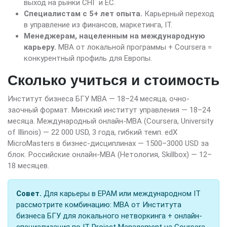
выход на рынки СНГ и ЕС.
Специалистам с 5+ лет опыта.
Карьерный переход
в управление из финансов, маркетинга, IT.
Менеджерам, нацеленным на международную
карьеру.
MBA от локальной программы + Coursera =
конкурентный профиль для Европы.
Сколько учиться и стоимость
Институт бизнеса БГУ MBA — 18–24 месяца, очно-
заочный формат. Минский институт управления — 18–24
месяца. Международный онлайн-MBA (Coursera, University
of Illinois) — 22 000 USD, 3 года, гибкий темп. edX
MicroMasters в бизнес-дисциплинах — 1500–3000 USD за
блок. Российские онлайн-MBA (Нетология, Skillbox) — 12–
18 месяцев.
Совет.
Для карьеры в EPAM или международном IT
рассмотрите комбинацию: MBA от Института
бизнеса БГУ для локального нетворкинга + онлайн-
специализация по IT Project Management на Coursera