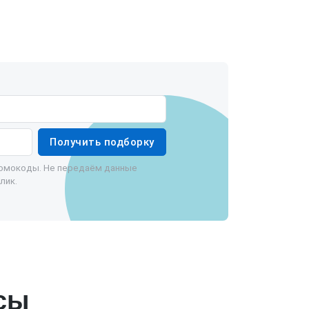
Получить подборку
ромокоды. Не передаём данные
лик.
сы