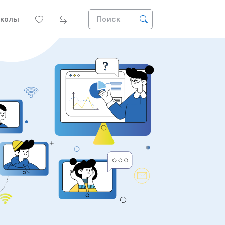
колы
Поиск
?