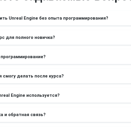
оить Unreal Engine без опыта программирования?
рс для полного новичка?
ь программирование?
я смогу делать после курса?
nreal Engine используется?
ка и обратная связь?