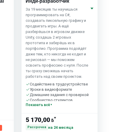
al
Инди-разработчик
За 19 месяцев ты научишься
программировать на C#,
создавать пиксельную графику и
продвигать игры. А ещё
разберёшься в игровом движке
Unity, создашь 2 игровых
прототипа и заберёшь их в
портфолио. Программа подойдёт
даже тем, кто никогда не кодил и
не рисовал — мы поможем
освоить профессию с нуля. После
ты сразу сможешь начать
работать над своим проектом.
Содействие в трудоустройстве
Уроки в видеоформате
Домашние задания с проверкой
Сообщество студентов
Показать всё
*
5 170,00
ƃ
на 24 месяца
Рассрочка
%