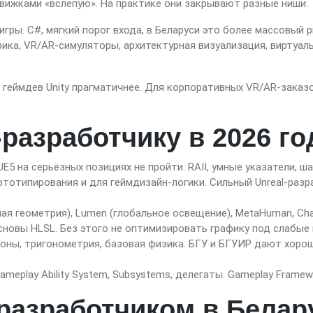
ижками «вслепую». На практике они закрывают разные ниши:
игры. C#, мягкий порог входа, в Беларуси это более массовый 
ика, VR/AR-симуляторы, архитектурная визуализация, виртуаль
геймдев Unity прагматичнее. Для корпоративных VR/AR-заказо
-разработчику в 2026 го
UE5 на серьёзных позициях не пройти. RAII, умные указатели, ш
ототипирования и для геймдизайн-логики. Сильный Unreal-ра
ая геометрия), Lumen (глобальное освещение), MetaHuman, Chaos
, основы HLSL. Без этого не оптимизировать графику под слабые
ионы, тригонометрия, базовая физика. БГУ и БГУИР дают хоро
meplay Ability System, Subsystems, делегаты. Gameplay Framew
-разработчиком в Белар