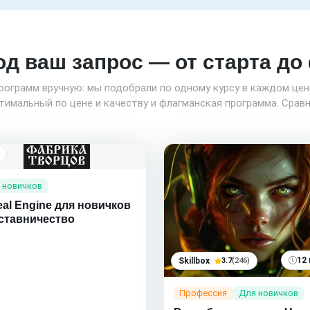
од ваш запрос — от старта д
программ вручную: мы подобрали по одному курсу в каждом це
имальный по цене и качеству и флагманская программа. Сравн
 новичков
eal Engine для новичков
аставничество
12
Skillbox
3.7
(246)
Профессия
Для новичков