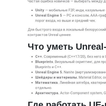
Частая ошибка новичков — выбирать между дв
Unity
— мобильные F2P, инди, казуальные 
Unreal Engine 5
— PC и консоли, AAA-граф
порог входа, но выше и средний чек.
Для быстрого входа в локальный белорусский 
контрактов Unreal ценнее.
Что уметь Unreal
C++.
Современный (C++17/20), без него в 
Blueprints.
Визуальный скриптинг, для пр
Blueprints и C++.
Unreal Engine 5.
Nanite (виртуализированн
Шейдеры и материалы.
Material Editor
Математика.
Линейная алгебра, кватерн
отдельно.
Архитектура.
Actor-Component system, Ga
Где работать UE