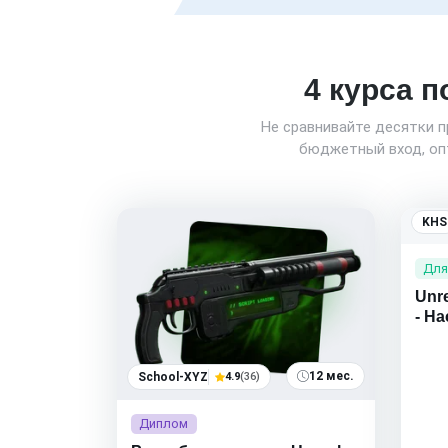
4 курса п
Не сравнивайте десятки 
бюджетный вход, опт
KHS
Для
Unr
- Н
12 мес.
School-XYZ
4.9
(36)
Диплом