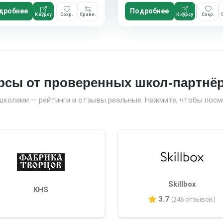
дробнее
Подробнее
К курсу
Сохр.
Сравн.
К курсу
Сохр.
рсы от проверенных школ-партнё
школами — рейтинги и отзывы реальные. Нажмите, чтобы посм
Skillbox
KHS
3.7
(246 отзывов)