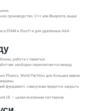
рынок.
ное производство. C++ или Blueprints, выше
в в EPAM и ISsoft и для удалённых AAA-
ду
аблоны, работа с памятью.
зработчик свободно переключается между
 Physics, World Partition для больших миров.
 машины.
ший фундамент, самоучкам придётся закрыть
ork UE — целая вселенная паттернов.
уси