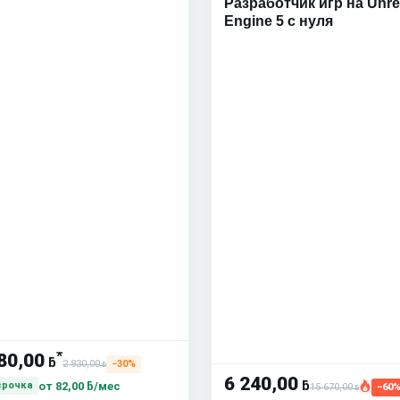
Разработчик игр на Unre
Engine 5 с нуля
*
80,00
ƃ
2 830,00
−30%
ƃ
6 240,00
ƃ
от
82,00 ƃ/мес
срочка
15 670,00
−60
ƃ