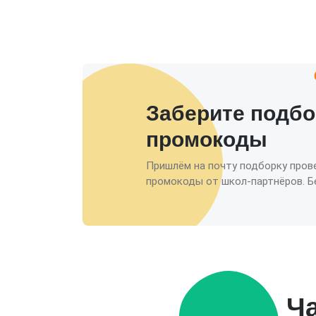
Заберите подбо
промокоды
Пришлём на почту подборку пров
промокоды от школ-партнёров. Бе
Ч