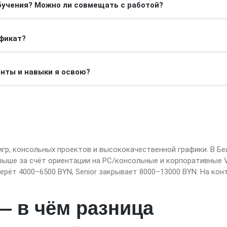
бучения? Можно ли совмещать с работой?
фикат?
нты и навыки я освою?
-игр, консольных проектов и высококачественной графики. В Б
ы выше за счёт ориентации на PC/консольные и корпоративные 
 берёт 4000–6500 BYN, Senior закрывает 8000–13000 BYN. На ко
 — в чём разница