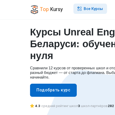
Top
Kursy
Все Курсы
Курсы Unreal Eng
Беларуси: обуче
нуля
Сравнили 12 курсов от проверенных школ и от
разный бюджет — от старта до флагмана. Выб
начинайте.
Подобрать курс
4.3
средний рейтинг школ
3
школ-партнёров
282