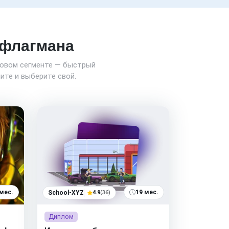
о флагмана
новом сегменте — быстрый
ите и выберите свой.
 мес.
19 мес.
School-XYZ
4.9
(36)
Диплом