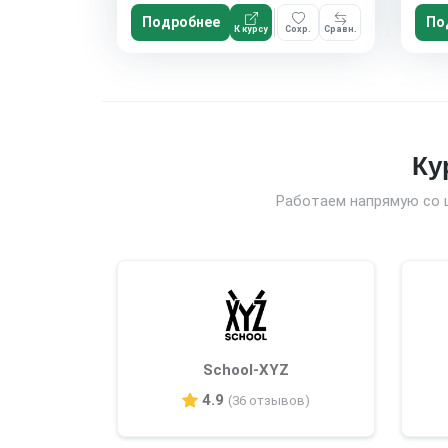
Подробнее
По
К курсу
Сохр.
Сравн.
Ку
Работаем напрямую со 
School-XYZ
4.9
(36 отзывов)