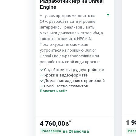
Разработчик игр на Unreal
Engine
Научись программировать на
C++, разрабатывать игровые
интерфейсы, реализовывать
механики движения и стрельбы, а
также настраивать NPC и AI.
После курса ты сможешь
устроиться на позицию Junior
Unreal Engine-разработчика или
разработать свой инди-проект.
Содействие в трудоустройстве
Уроки в видеоформате
Домашние задания с проверкой
Сообщество студентов
Показать всё
*
1 9
4 760,00
ƃ
на 24 месяца
Рассрочка
Рас