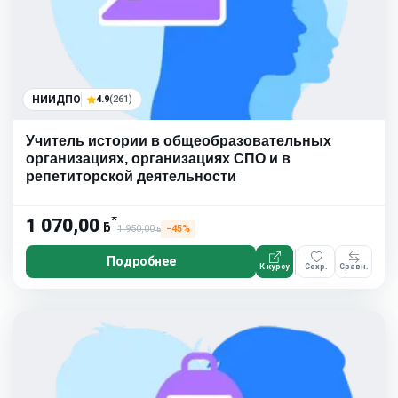
НИИДПО
4.9
(261)
Учитель истории в общеобразовательных
организациях, организациях СПО и в
репетиторской деятельности
*
1 070,00
ƃ
1 950,00
−45%
ƃ
Подробнее
К курсу
Сохр.
Сравн.