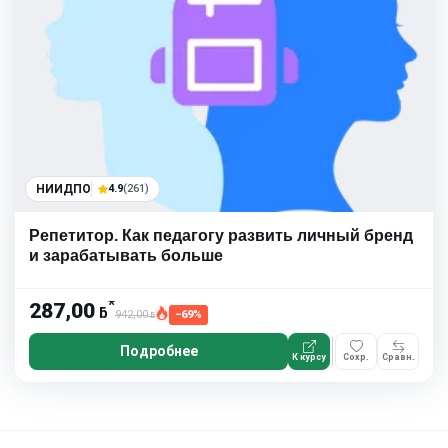
НИИДПО
4.9
(261)
Репетитор. Как педагогу развить личный бренд
и зарабатывать больше
*
287,00
ƃ
942,00
−69%
ƃ
Подробнее
К курсу
Сохр.
Сравн.