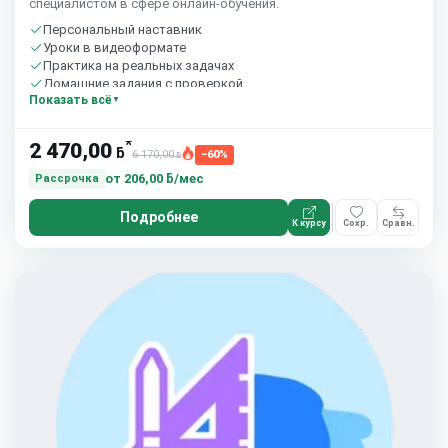
специалистом в сфере онлайн-обучения.
Персональный наставник
Уроки в видеоформате
Практика на реальных задачах
Домашние задания с проверкой
Показать всё
Бесплатный пробный урок
*
2 470,00
ƃ
6 170,00
−60%
ƃ
от
206,00 ƃ/мес
Рассрочка
Подробнее
К курсу
Сохр.
Сравн.