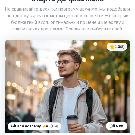
Не сравнивайте десятки программ вручную: мы подобрали
по одному курсу в каждом ценовом сегменте — быстрый
бюджетный вход, оптимальный по цене и качеству и
флагманская программа. Сравните и выберите свой.
4.3
(8)
8 мес.
Eduson Academy
4.5
(164)