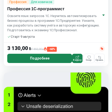
Профессия
Для новичков
Профессия 1С-программист
Освоите язык запросов 1C. Научитесь автоматизировать
бизнес-процессы в программе 1С:Предприятие. Узнаете,
как разработать систему учёта и авторскую конфигурацию.
Подготовитесь к экзамену 1С:Профессионал.
Старт 9 августа
3 130,00
ƃ
7 850,00
−60%
ƃ
Подробнее
К курсу
Сохр.
Сравн.