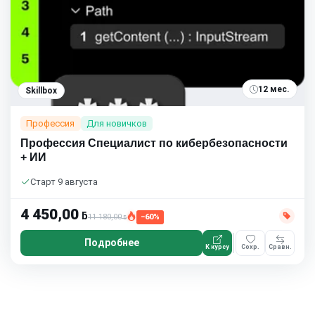
12 мес.
Skillbox
Профессия
Для новичков
Профессия Специалист по кибербезопас­но­сти
+ ИИ
Старт 9 августа
4 450,00
ƃ
11 180,00
−60%
ƃ
Подробнее
К курсу
Сохр.
Сравн.