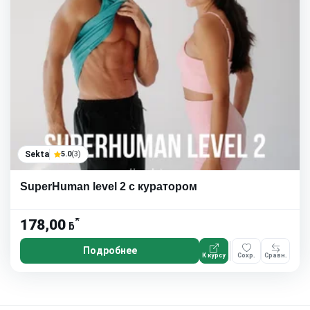
Sekta
5.0
(3)
SuperHuman level 2 с куратором
*
178,00
ƃ
Подробнее
К курсу
Сохр.
Сравн.