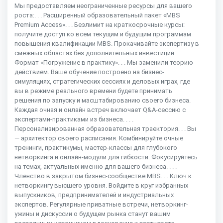
Мы предоставляем неограниченные ресурсы для вашего
роста:. . . Расширенный образовательный пакет «MBS
Premium Access». . . Безлимит на краткосрочные курсы:
получите доступ ко всем текущим и будущим программам
повышения квалификации MBS. Прокачивайте экспертизу в
смежных областях без дополнительных инвестиций. . . .
Формат «Погружение в практику». . . Мы заменили теорию
действием. Ваше обучение построено на бизнес-
симуляциях, стратегических сессиях и деловых играх, где
вы в режиме реального времени будете принимать
решения по запуску и масштабированию своего бизнеса.
Каждая очная и онлайн встреч включает Q&A-сессию с
экспертами-практиками из бизнеса. . . .
Персонализированная образовательная траектория. . . Вы
— архитектор своего расписания. Комбинируйте очные
тренинги, практикумы, мастер-классы для глубокого
нетворкинга и онлайн-модули для гибкости. Фокусируйтесь
на темах, актуальных именно для вашего бизнеса. . . .
Членство в закрытом бизнес-сообществе MBS. . . Ключ к
нетворкингу высшего уровня. Войдите в круг избранных
выпускников, предпринимателей и индустриальных
экспертов. Регулярные приватные встречи, нетворкинг-
ужины и дискуссии о будущем рынка станут вашим