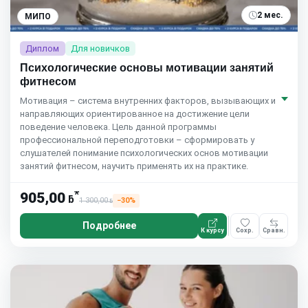
2 мес.
МИПО
Диплом
Для новичков
Психологические основы мотивации занятий
фитнесом
Мотивация – система внутренних факторов, вызывающих и
направляющих ориентированное на достижение цели
поведение человека. Цель данной программы
профессиональной переподготовки – сформировать у
слушателей понимание психологических основ мотивации
занятий фитнесом, научить применять их на практике.
*
905,00
ƃ
1 300,00
−30%
ƃ
Подробнее
К курсу
Сохр.
Сравн.