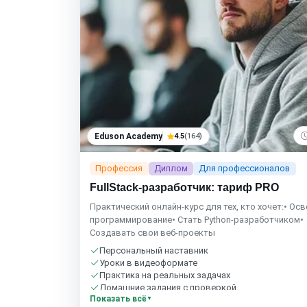
Eduson Academy
4.5
(164)
Профессия
Диплом
Для профессионалов
FullStack-разработчик: тариф PRO
Практический онлайн-курс для тех, кто хочет:• Ос
программирование• Стать Python-разработчиком•
Создавать свои веб-проекты
Персональный наставник
Уроки в видеоформате
Практика на реальных задачах
Домашние задания с проверкой
Показать всё
Бесплатный пробный урок