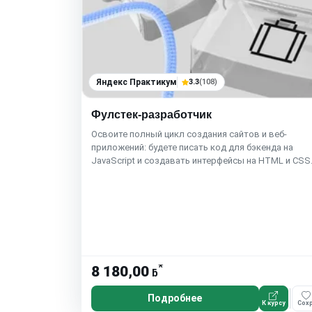
Яндекс Практикум
3.3
(108)
Фулстек-разработчик
Освоите полный цикл создания сайтов и веб-
приложений: будете писать код для бэкенда на
JavaScript и создавать интерфейсы на HTML и CSS
*
8 180,00
ƃ
Подробнее
К курсу
Сохр