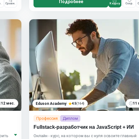
Подробнее
.
Сравн.
К курсу
Сохр.
С
12 мес.
11 
Eduson Academy
4.5
(164)
Профессия
Диплом
Fullstack-разработчик на JavaScript + ИИ
воить
Онлайн - курс, на котором вы с нуля освоите главный