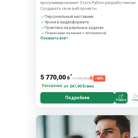
программирование• Стать Python-разработчиком•
Создавать свои веб-проекты
Персональный наставник
Уроки в видеоформате
Практика на реальных задачах
Домашние задания с проверкой
Показать всё
Бесплатный пробный урок
*
5 770,00
ƃ
14 430,00
−60%
ƃ
от
241,00 ƃ/мес
Рассрочка
Подробнее
К курсу
Сохр