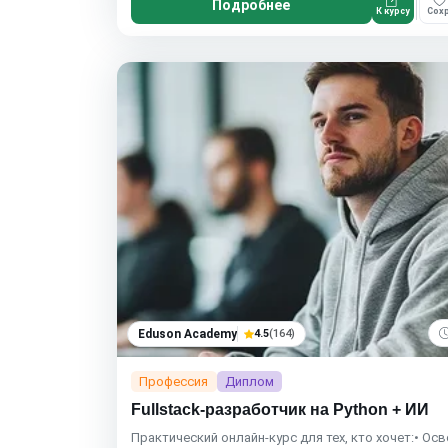
Подробнее
К курсу
Сохр
Eduson Academy
4.5
(164)
Профессия
Диплом
Fullstack-разработчик на Python + ИИ
Практический онлайн-курс для тех, кто хочет:• Ос