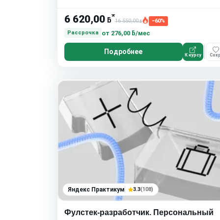
*
6 620,00
ƃ
16 550,00
−60%
ƃ
от
276,00 ƃ/мес
Рассрочка
Подробнее
К курсу
Сохр
Яндекс Практикум
3.3
(108)
Фулстек-разработчик. Персональный