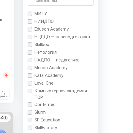
МИТУ
ов
НИИДПО
Eduson Academy
НЦРДО — переподготовка
Skillbox
Нетология
НАДПО — педагогика
Merion Academy
Kata Academy
Level One
Компьютерная академия
равн.
TOP
Contented
Slurm
.0
(1)
SF Education
SkillFactory