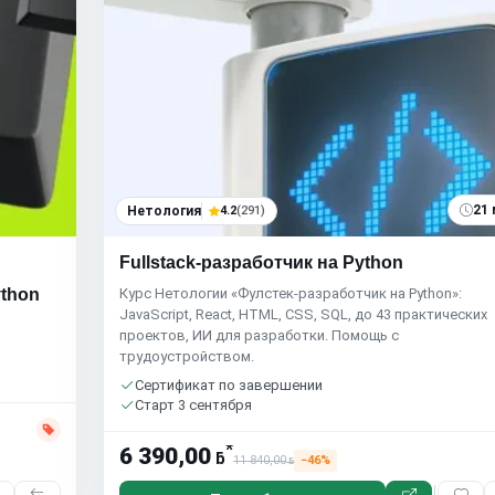
21 
Нетология
4.2
(291)
Fullstack-разработчик на Python
ython
Курс Нетологии «Фулстек-разработчик на Python»:
JavaScript, React, HTML, CSS, SQL, до 43 практических
проектов, ИИ для разработки. Помощь с
трудоустройством.
Сертификат по завершении
Старт 3 сентября
*
6 390,00
ƃ
11 840,00
−46%
ƃ