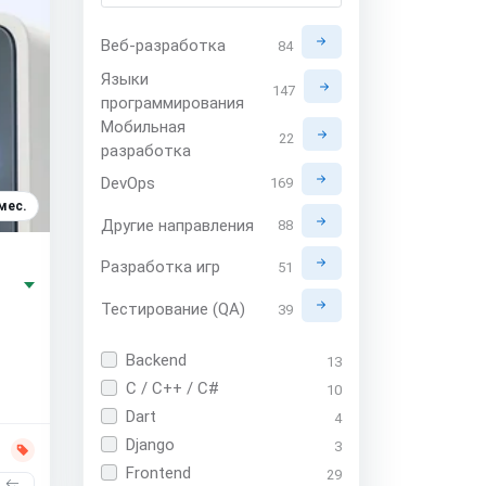
Веб-разработка
84
Языки
147
программирования
Мобильная
22
разработка
DevOps
169
мес.
Другие направления
88
Разработка игр
51
Тестирование (QA)
39
Backend
13
C / C++ / C#
10
Dart
4
Django
3
Frontend
29