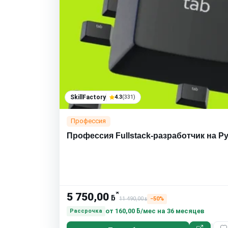
SkillFactory
4.3
(331)
Профессия
Профессия Fullstack-разработчик на P
*
5 750,00
ƃ
11 490,00
−50%
ƃ
от
160,00 ƃ/мес
на 36 месяцев
Рассрочка