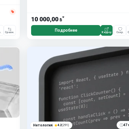
*
10 000,00
ƃ
Подробнее
.
Сравн.
К курсу
Сохр.
С
47 
Нетология
4.2
(291)