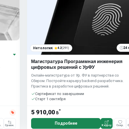
24 
Нетология
4.2
(291)
Магистратура Программная инженерия
.
цифровых решений с УрФУ
Онлайн-магистратура от Ур. ФУ в партнерстве со
Сбером. Постройте карьеру backend-разработчика.
Практика в разработке цифровых решений.
Сертификат по завершении
Старт 1 сентября
*
5 910,00
ƃ
Подробнее
.
Сравн.
К курсу
Сохр.
С