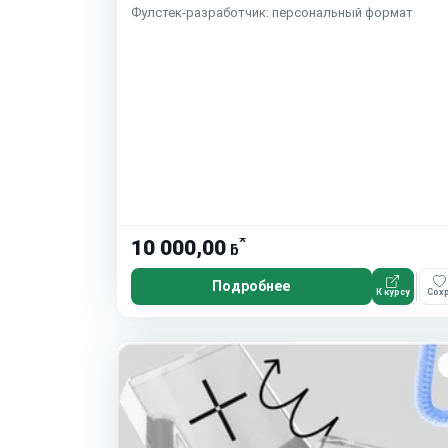
Фулстек-разработчик: персональный формат
*
10 000,00
ƃ
Подробнее
К курсу
Сохр