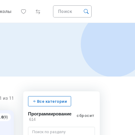
колы
Поиск
11
из 11
Все категории
Программирование
сбросить
.0
(9)
614