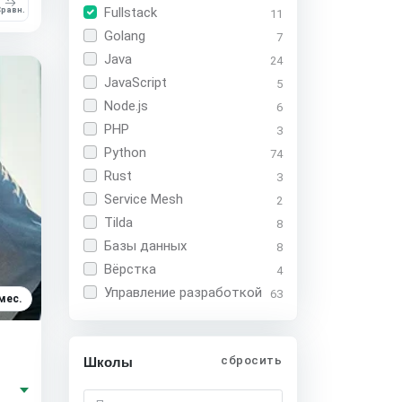
Fullstack
равн.
11
Golang
7
Java
24
JavaScript
5
Node.js
6
PHP
3
Python
74
Rust
3
Service Mesh
2
Tilda
8
Базы данных
8
Вёрстка
4
Управление разработкой
63
мес.
сбросить
Школы