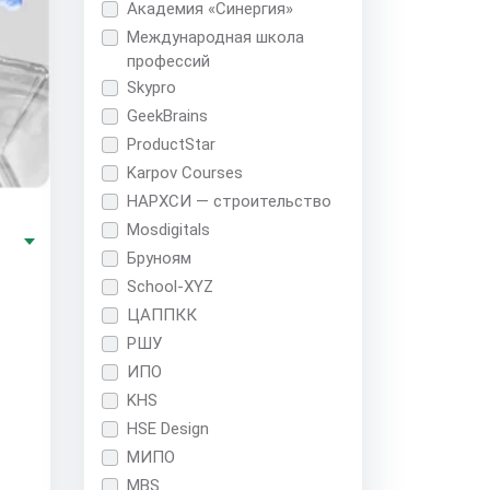
Академия «Синергия»
Международная школа
профессий
Skypro
GeekBrains
ProductStar
Karpov Courses
НАРХСИ — строительство
Mosdigitals
Бруноям
School-XYZ
ЦАППКК
РШУ
ИПО
KHS
HSE Design
МИПО
MBS