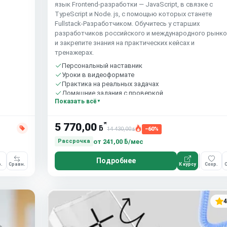
язык Frontend-разработки — JavaScript, в связке с
TypeScript и Node. js, с помощью которых станете
Fullstack-Разработчиком. Обучитесь у старших
разработчиков российского и международного рынк
и закрепите знания на практических кейсах и
тренажерах.
Персональный наставник
Уроки в видеоформате
Практика на реальных задачах
Домашние задания с проверкой
Показать всё
Бесплатный пробный урок
*
5 770,00
ƃ
14 430,00
−60%
ƃ
от
241,00 ƃ/мес
Рассрочка
Подробнее
.
Сравн.
К курсу
Сохр.
С
4