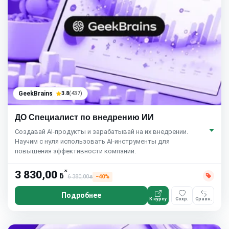
GeekBrains
3.8
(437)
ДО Специалист по внедрению ИИ
Создавай AI-продукты и зарабатывай на их внедрении.
Научим с нуля использовать AI-инструменты для
повышения эффективности компаний.
*
3 830,00
ƃ
6 380,00
−40%
ƃ
Подробнее
К курсу
Сохр.
Сравн.