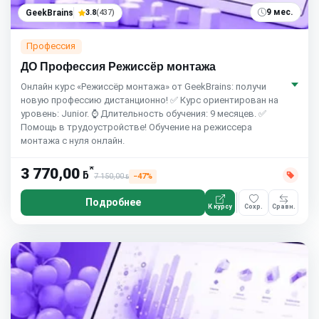
9 мес.
GeekBrains
3.8
(437)
Профессия
ДО Профессия Режиссёр монтажа
Онлайн курс «Режиссёр монтажа» от GeekBrains: получи
новую профессию дистанционно! ✅ Курс ориентирован на
уровень: Junior. ⌚ Длительность обучения: 9 месяцев. ✅
Помощь в трудоустройстве! Обучение на режиссера
монтажа с нуля онлайн.
*
3 770,00
ƃ
7 150,00
−47%
ƃ
Подробнее
К курсу
Сохр.
Сравн.