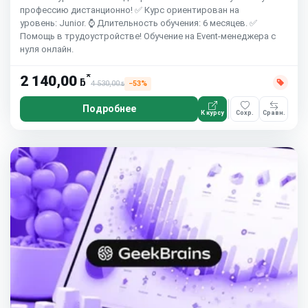
профессию дистанционно! ✅ Курс ориентирован на
уровень: Junior. ⌚ Длительность обучения: 6 месяцев. ✅
Помощь в трудоустройстве! Обучение на Event-менеджера с
нуля онлайн.
*
2 140,00
ƃ
4 530,00
−53%
ƃ
Подробнее
К курсу
Сохр.
Сравн.