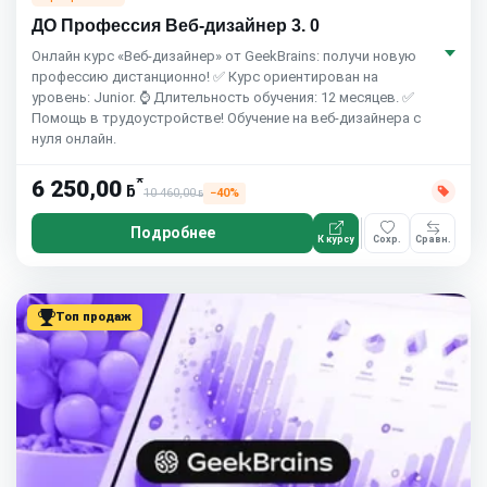
ДО Профессия Веб-дизайнер 3. 0
Онлайн курс «Веб-дизайнер» от GeekBrains: получи новую
профессию дистанционно! ✅ Курс ориентирован на
уровень: Junior. ⌚ Длительность обучения: 12 месяцев. ✅
Помощь в трудоустройстве! Обучение на веб-дизайнера с
нуля онлайн.
*
6 250,00
ƃ
10 460,00
−40%
ƃ
Подробнее
К курсу
Сохр.
Сравн.
Топ продаж