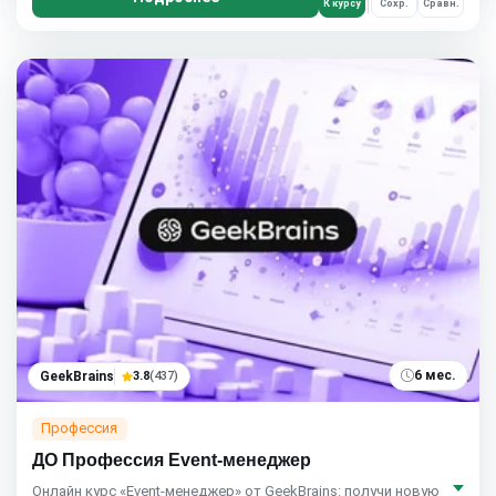
К курсу
Сохр.
Сравн.
6 мес.
GeekBrains
3.8
(437)
Профессия
ДО Профессия Event-менеджер
Онлайн курс «Event-менеджер» от GeekBrains: получи новую