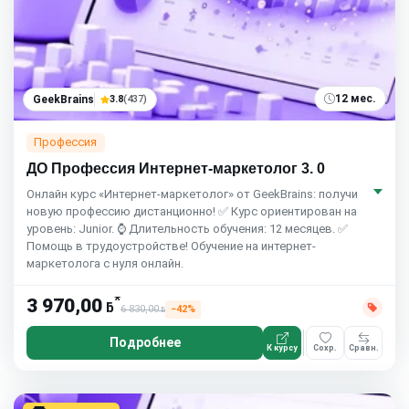
12 мес.
GeekBrains
3.8
(437)
Профессия
ДО Профессия Интернет-маркетолог 3. 0
Онлайн курс «Интернет-маркетолог» от GeekBrains: получи
новую профессию дистанционно! ✅ Курс ориентирован на
уровень: Junior. ⌚ Длительность обучения: 12 месяцев. ✅
Помощь в трудоустройстве! Обучение на интернет-
маркетолога с нуля онлайн.
*
3 970,00
ƃ
6 830,00
−42%
ƃ
Подробнее
К курсу
Сохр.
Сравн.