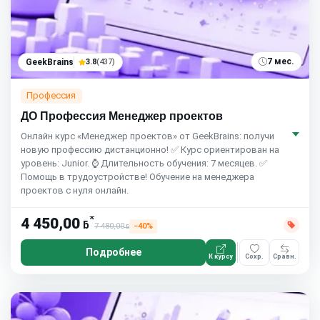
7 мес.
GeekBrains
3.8
(437)
Профессия
ДО Профессия Менеджер проектов
Онлайн курс «Менеджер проектов» от GeekBrains: получи
новую профессию дистанционно! ✅ Курс ориентирован на
уровень: Junior. ⌚ Длительность обучения: 7 месяцев. ✅
Помощь в трудоустройстве! Обучение на менеджера
проектов с нуля онлайн.
*
4 450,00
ƃ
7 480,00
−40%
ƃ
Подробнее
К курсу
Сохр.
Сравн.