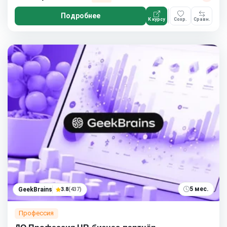
Подробнее
К курсу
Сохр.
Сравн.
5 мес.
GeekBrains
3.8
(437)
Профессия