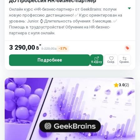
ДО Профессия HR-бизнес-партнёр
Онлайн курс «HR-бизнес-партнер» от GeekBrains: получи
новую профессию дистанционно! ✅ Курс ориентирован на
уровень: Junior. ⌚ Длительность обучения: 5 месяцев. ✅
Помощь в трудоустройстве! Обучение на HR-бизнес-
партнера с нуля онлайн.
*
3 290,00
ƃ
5 220,00
−37%
ƃ
Подробнее
К курсу
Сохр.
Сравн.
3.0
(2)