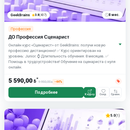
8 мес.
GeekBrains
3.8
(437)
Профессия
ДО Профессия Сценарист
Онлайн курс «Сценарист» от GeekBrains: получи новую
профессию дистанционно! ✅ Курс ориентирован на
уровень: Junior. ⌚ Длительность обучения: 8 месяцев. ✅
Помощь в трудоустройстве! Обучение на сценариста с нуля
онлайн.
*
5 590,00
ƃ
9 950,00
−44%
ƃ
Подробнее
К курсу
Сохр.
Сравн.
5.0
(1)