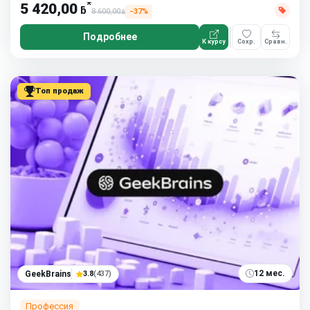
*
5 420,00
ƃ
8 600,00
−37%
ƃ
Подробнее
К курсу
Сохр.
Сравн.
Топ продаж
12 мес.
GeekBrains
3.8
(437)
Профессия