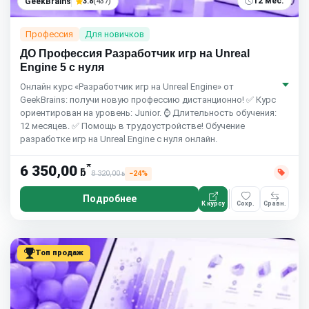
12 мес.
GeekBrains
3.8
(437)
Профессия
Для новичков
ДО Профессия Разработчик игр на Unreal
Engine 5 с нуля
Онлайн курс «Разработчик игр на Unreal Engine» от
GeekBrains: получи новую профессию дистанционно! ✅ Курс
ориентирован на уровень: Junior. ⌚ Длительность обучения:
12 месяцев. ✅ Помощь в трудоустройстве! Обучение
разработке игр на Unreal Engine с нуля онлайн.
*
6 350,00
ƃ
8 320,00
−24%
ƃ
Подробнее
К курсу
Сохр.
Сравн.
Топ продаж