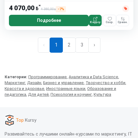
*
4 070,00
ƃ
4 380,00
−7%
ƃ
Подробнее
К курсу
Сохр.
Сравн.
‹
1
2
3
›
Категории:
Программирование
,
Аналитика и Data Science
,
Маркетинг
,
Дизайн
,
Бизнес и управление
,
Творчество и хобби
,
Красота и здоровье
,
Иностранные языки
,
Образование и
педагогика
,
Для детей
,
Психология и коучинг
,
Культура
Top
Kursy
Развивайтесь с лучшими онлайн-курсами по маркетингу, IT