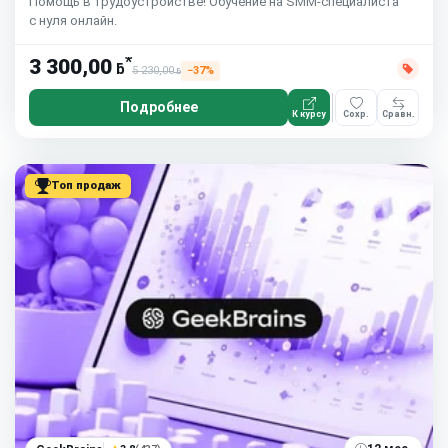
Помощь в трудоустройстве! Обучение на SMM-специалиста
с нуля онлайн.
*
3 300,00
ƃ
5 230,00
−37%
ƃ
Подробнее
К курсу
Сохр.
Сравн.
Топ продаж