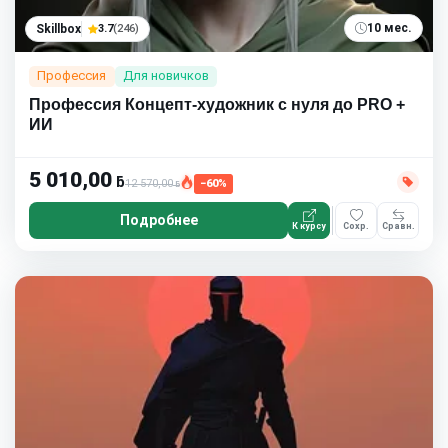
10 мес.
Skillbox
3.7
(246)
Профессия
Для новичков
Профессия Концепт-художник с нуля до PRO +
ИИ
5 010,00
ƃ
12 570,00
−60%
ƃ
Подробнее
К курсу
Сохр.
Сравн.