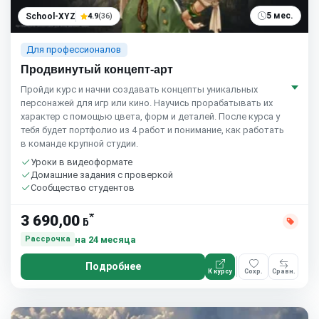
5 мес.
School-XYZ
4.9
(36)
Для профессионалов
Продвинутый концепт-арт
Пройди курс и начни создавать концепты уникальных
персонажей для игр или кино. Научись прорабатывать их
характер с помощью цвета, форм и деталей. После курса у
тебя будет портфолио из 4 работ и понимание, как работать
в команде крупной студии.
Уроки в видеоформате
Домашние задания с проверкой
Сообщество студентов
*
3 690,00
ƃ
на 24 месяца
Рассрочка
Подробнее
К курсу
Сохр.
Сравн.