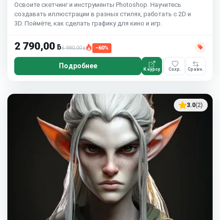
Освоите скетчинг и инструменты Photoshop. Научитесь
создавать иллюстрации в разных стилях, работать с 2D и
3D. Поймёте, как сделать графику для кино и игр.
2 790,00
ƃ
6 980,00
−60%
ƃ
Подробнее
К курсу
Сохр.
Сравн.
3.0
(2)