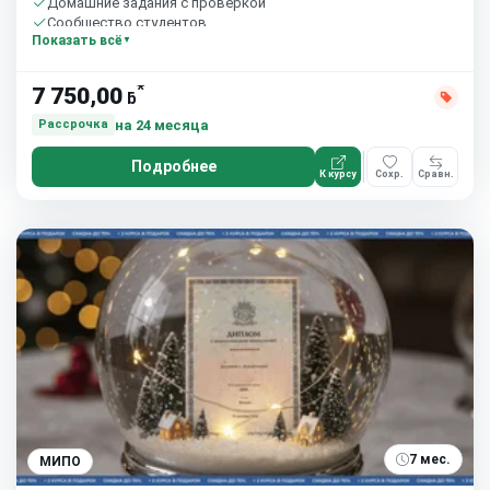
Домашние задания с проверкой
Сообщество студентов
Показать всё
*
7 750,00
ƃ
на 24 месяца
Рассрочка
Подробнее
К курсу
Сохр.
Сравн.
7 мес.
МИПО