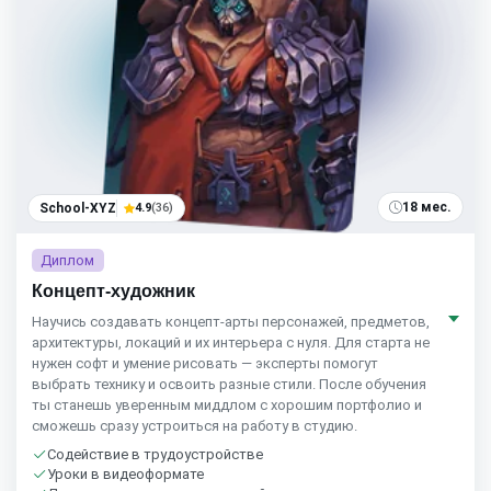
18 мес.
School-XYZ
4.9
(36)
Диплом
Концепт-художник
Научись создавать концепт-арты персонажей, предметов,
архитектуры, локаций и их интерьера с нуля. Для старта не
нужен софт и умение рисовать — эксперты помогут
выбрать технику и освоить разные стили. После обучения
ты станешь уверенным миддлом с хорошим портфолио и
сможешь сразу устроиться на работу в студию.
Содействие в трудоустройстве
Уроки в видеоформате