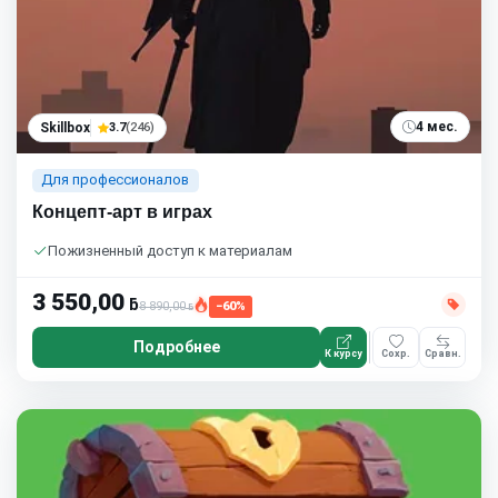
4 мес.
Skillbox
3.7
(246)
Для профессионалов
Концепт-арт в играх
Пожизненный доступ к материалам
3 550,00
ƃ
8 890,00
−60%
ƃ
Подробнее
К курсу
Сохр.
Сравн.