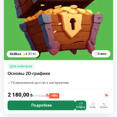
3 мес.
Skillbox
3.7
(246)
Для новичков
Основы 2D-графики
Пожизненный доступ к материалам
2 180,00
ƃ
5 470,00
−60%
ƃ
Подробнее
К курсу
Сохр.
Сравн.