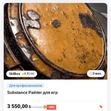
3 мес.
Skillbox
3.7
(246)
Для профессионалов
Substance Painter для игр
3 550,00
ƃ
8 940,00
−60%
ƃ