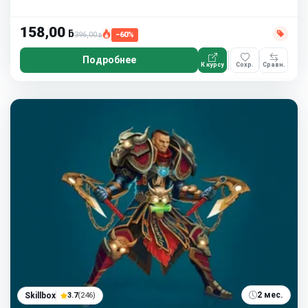
158,00
ƃ
396,00
−60%
ƃ
Подробнее
К курсу
Сохр.
Сравн.
2 мес.
Skillbox
3.7
(246)