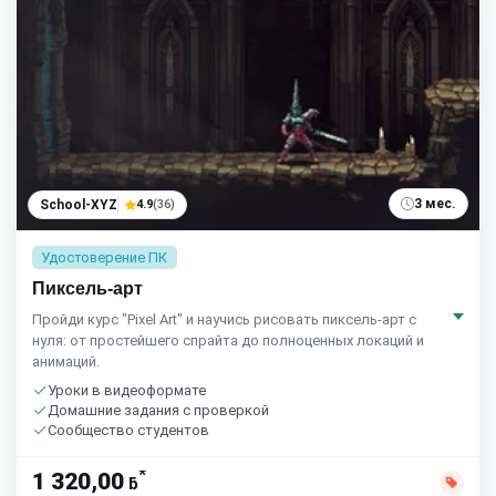
3 мес.
School-XYZ
4.9
(36)
Удостоверение ПК
Пиксель-арт
Пройди курс "Pixel Art" и научись рисовать пиксель-арт с
нуля: от простейшего спрайта до полноценных локаций и
анимаций.
Уроки в видеоформате
Домашние задания с проверкой
Сообщество студентов
*
1 320,00
ƃ