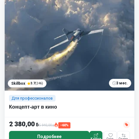
3 мес.
Skillbox
3.7
(246)
Для профессионалов
Концепт-арт в кино
2 380,00
ƃ
5 940,00
−60%
ƃ
Подробнее
К курсу
Сохр.
Сравн.