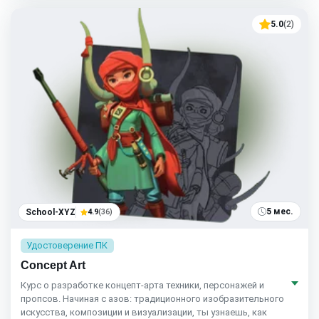
5.0
(2)
5 мес.
School-XYZ
4.9
(36)
Удостоверение ПК
Concept Art
Курс о разработке концепт-арта техники, персонажей и
пропсов. Начиная с азов: традиционного изобразительного
искусства, композиции и визуализации, ты узнаешь, как