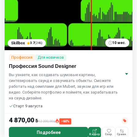
10 мес.
Skillbox
3.7
(246)
Профессия
Для новичков
Профессия Sound Designer
Вы узнаете, как создавать шумовые картины,
синтезировать саунд и озвучивать объекты. Сможете
работать над семплами для Mubert, звуком для игр или
видео. Соберёте портфолио и поймёте, как зарабатывать
на саунд-дизайне.
Старт 9 августа
4 870,00
ƃ
12 200,00
−60%
ƃ
Подробнее
К курсу
Сохр.
Сравн.