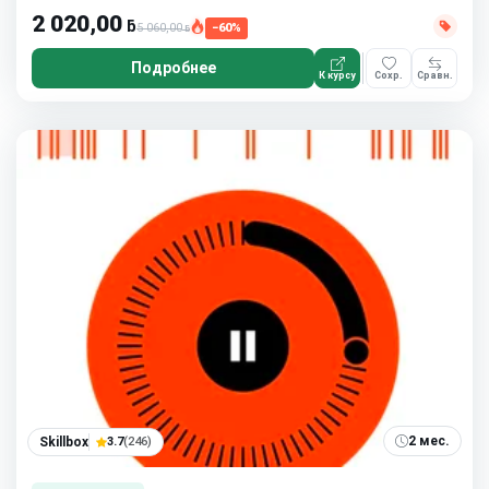
2 020,00
ƃ
5 060,00
−60%
ƃ
Подробнее
К курсу
Сохр.
Сравн.
2 мес.
Skillbox
3.7
(246)