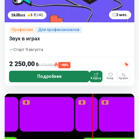
3 мес.
Skillbox
3.7
(246)
Профессия
Для профессионалов
Звук в играх
Старт 9 августа
2 250,00
ƃ
5 670,00
−60%
ƃ
Подробнее
К курсу
Сохр.
Сравн.