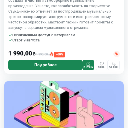
создавать чистые и атмосферные музыкальные
произведения. Узнаете, как зарабатывать на творчестве.
Саунд-инженер отвечает за постпродакшен музыкальных
треков: панорамирует инструменты и выстраивает схему
частотной обработки, мастерит песни и готовит проекты к
запуску на сервисы музыкального стриминга.
Пожизненный доступ к материалам
Старт 9 августа
1 990,00
ƃ
4 990,00
−60%
ƃ
Подробнее
К курсу
Сохр.
Сравн.