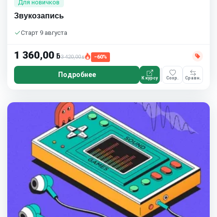
Для новичков
Звукозапись
Старт 9 августа
1 360,00
ƃ
3 420,00
−60%
ƃ
Подробнее
К курсу
Сохр.
Сравн.