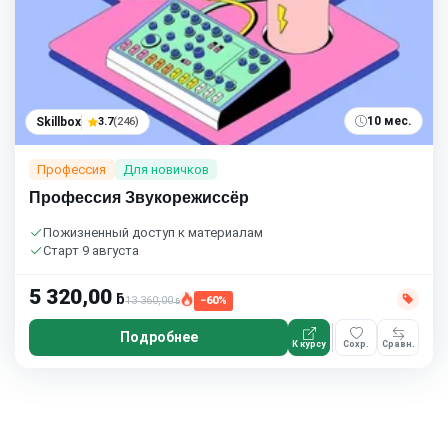
10 мес.
Skillbox
3.7
(246)
Профессия
Для новичков
Профессия Звукорежиссёр
Пожизненный доступ к материалам
Старт 9 августа
5 320,00
ƃ
13 360,00
−60%
ƃ
Подробнее
К курсу
Сохр.
Сравн.