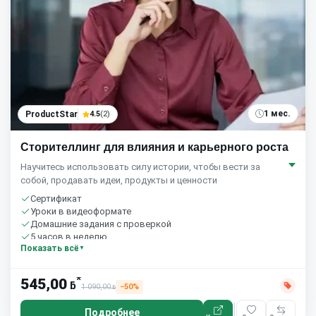
1 мес.
ProductStar
4.5
(2)
Сторителлинг для влияния и карьерного роста
Научитесь использовать силу истории, чтобы вести за
собой, продавать идеи, продукты и ценности
Сертификат
Уроки в видеоформате
Домашние задания с проверкой
5 часов в неделю
Показать всё
*
545,00
ƃ
1 090,00
−50%
ƃ
Подробнее