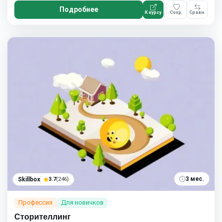
Подробнее
К курсу
Сохр.
Сравн.
3 мес.
Skillbox
3.7
(246)
Профессия
Для новичков
Сторителлинг