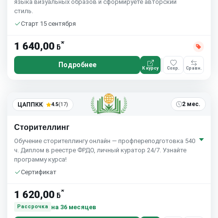
языка визуальных образов и сформируете авторский
стиль.
Старт 15 сентября
*
1 640,00
ƃ
Подробнее
К курсу
Сохр.
Сравн.
2 мес.
ЦАППКК
4.5
(17)
Сторителлинг
Обучение сторителлингу онлайн — профпереподготовка 540
ч. Диплом в реестре ФРДО, личный куратор 24/7. Узнайте
программу курса!
Сертификат
*
1 620,00
ƃ
на 36 месяцев
Рассрочка