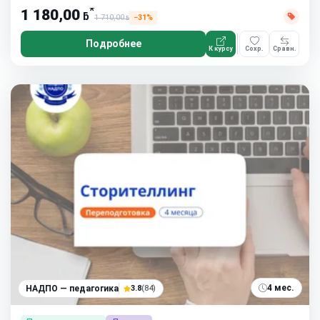
*
1 180,00
ƃ
1 710,00
−31%
ƃ
Подробнее
К курсу
Сохр.
Сравн.
4 мес.
НАДПО — педагогика
3.8
(84)