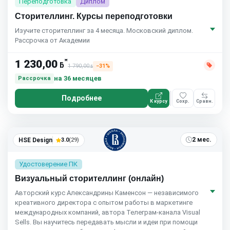
Переподготовка
Диплом
Сторителлинг. Курсы переподготовки
Изучите сторителлинг за 4 месяца. Московский диплом.
Рассрочка от Академии
*
1 230,00
ƃ
1 790,00
−31%
ƃ
на 36 месяцев
Рассрочка
Подробнее
К курсу
Сохр.
Сравн.
2 мес.
HSE Design
3.0
(29)
Удостоверение ПК
Визуальный сторителлинг (онлайн)
Авторский курс Александрины Каменсон — независимого
креативного директора с опытом работы в маркетинге
международных компаний, автора Телеграм-канала Visual
Sells. Вы научитесь передавать мысли и идеи при помощи