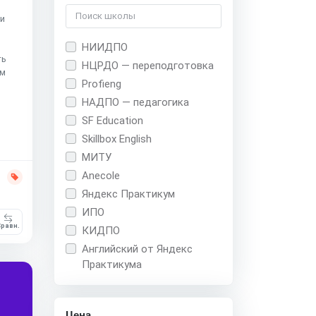
ии
НИИДПО
ть
НЦРДО — переподготовка
ом
Profieng
НАДПО — педагогика
SF Education
Skillbox English
МИТУ
Anecole
Яндекс Практикум
ИПО
равн.
КИДПО
Английский от Яндекс
Практикума
Цена