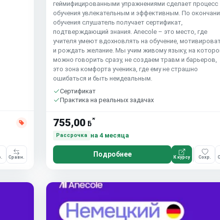
геймифицированными упражнениями сделает процесс
обучения увлекательным и эффективным. По окончан
обучения слушатель получает сертификат,
подтверждающий знания. Anecole – это место, где
учителя умеют вдохновлять на обучение, мотивирова
и рождать желание. Мы учим живому языку, на котор
можно говорить сразу, не создаем травм и барьеров,
это зона комфорта ученика, где ему не страшно
ошибаться и быть неидеальным.
Сертификат
Практика на реальных задачах
*
755,00
ƃ
на 4 месяца
Рассрочка
Подробнее
.
Сравн.
К курсу
Сохр.
С