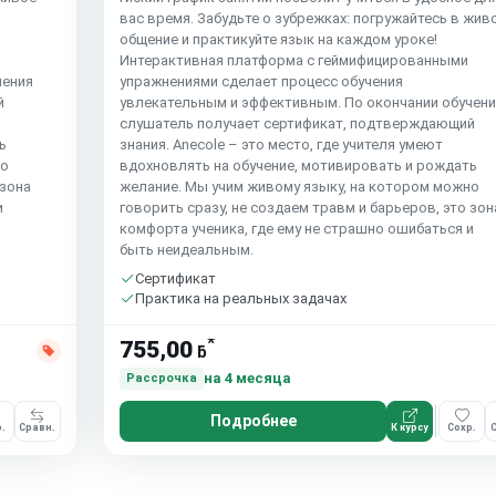
вас время. Забудьте о зубрежках: погружайтесь в жив
общение и практикуйте язык на каждом уроке!
Интерактивная платформа с геймифицированными
чения
упражнениями сделает процесс обучения
й
увлекательным и эффективным. По окончании обучен
слушатель получает сертификат, подтверждающий
ь
знания. Anecole – это место, где учителя умеют
но
вдохновлять на обучение, мотивировать и рождать
 зона
желание. Мы учим живому языку, на котором можно
и
говорить сразу, не создаем травм и барьеров, это зон
комфорта ученика, где ему не страшно ошибаться и
быть неидеальным.
Сертификат
Практика на реальных задачах
*
755,00
ƃ
на 4 месяца
Рассрочка
Подробнее
.
Сравн.
К курсу
Сохр.
С