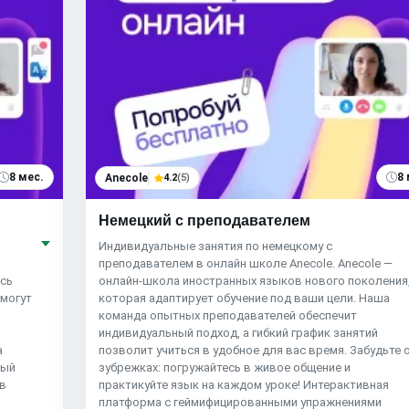
8 мес.
8 
Anecole
4.2
(5)
Немецкий с преподавателем
я
Индивидуальные занятия по немецкому с
преподавателем в онлайн школе Anecole. Anecole —
есь
онлайн-школа иностранных языков нового поколения
омогут
которая адаптирует обучение под ваши цели. Наша
команда опытных преподавателей обеспечит
индивидуальный подход, а гибкий график занятий
а
позволит учиться в удобное для вас время. Забудьте 
ный
зубрежках: погружайтесь в живое общение и
 в
практикуйте язык на каждом уроке! Интерактивная
платформа с геймифицированными упражнениями