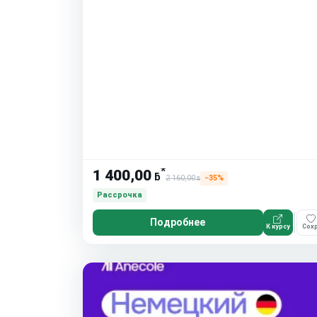
*
1 400,00
ƃ
2 160,00
−35%
ƃ
Рассрочка
Подробнее
К курсу
Сохр