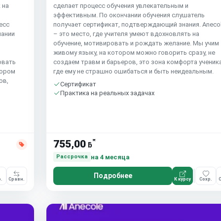
 на
сделает процесс обучения увлекательным и
эффективным. По окончании обучения слушатель
есс
получает сертификат, подтверждающий знания. Aneco
чании
– это место, где учителя умеют вдохновлять на
обучение, мотивировать и рождать желание. Мы учим
живому языку, на котором можно говорить сразу, не
овать
создаем травм и барьеров, это зона комфорта ученика
тором
где ему не страшно ошибаться и быть неидеальным.
ов,
Сертификат
Практика на реальных задачах
*
755,00
ƃ
на 4 месяца
Рассрочка
Подробнее
.
Сравн.
К курсу
Сохр.
С