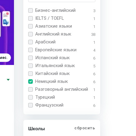
Бизнес-английский
3
IELTS / TOEFL
1
Азиатские языки
1
Английский язык
38
Арабский
1
Европейские языки
4
Испанский язык
мес.
6
Итальянский язык
5
Китайский язык
6
Немецкий язык
6
Разговорный английский
1
Турецкий
1
Французский
6
сбросить
Школы