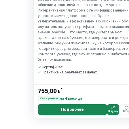
общение и практикуйте язык на каждом уроке!
Интерактивная платформа с геймифицированными
упражнениями сделает процесс обучения
увлекательным и эффективным. По окончании обу
слушатель получает сертификат, подтверждающи
знания. Anecole – это место, где учителя умеют
вдохновлять на обучение, мотивировать и рождат
желание. Мы учим живому языку, на котором мож
говорить сразу, не создаем травм и барьеров, это
комфорта ученика, где ему не страшно ошибаться 
быть неидеальным.
Сертификат
Практика на реальных задачах
*
755,00
ƃ
на 4 месяца
Рассрочка
Подробнее
К курсу
Сохр