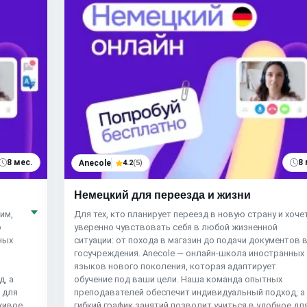
8 мес.
8 
Anecole
4.2
(5)
Немецкий для переезда и жизни
им,
Для тех, кто планирует переезд в новую страну и хоче
о
уверенно чувствовать себя в любой жизненной
ных
ситуации: от похода в магазин до подачи документов 
госучреждения. Anecole — онлайн-школа иностранных
языков нового поколения, которая адаптирует
, а
обучение под ваши цели. Наша команда опытных
 для
преподавателей обеспечит индивидуальный подход, а
живое
гибкий график занятий позволит учиться в удобное дл