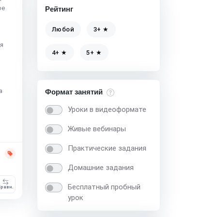
ое
Рейтинг
Любой
3+ ★
ия
4+ ★
5+ ★
а
Формат занятий
Уроки в видеоформате
Живые вебинары
Практические задания
Домашние задания
Бесплатный пробный
равн.
урок