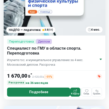
4 мес.
НАДПО — педагогика
3.8
(84)
Переподготовка
Диплом
Специалист по ГМУ в области спорта.
Переподготовка
Изучите гос. и муниципальное управление за 4 мес.
Московский диплом. Рассрочка
*
1 670,00
ƃ
2 420,00
−31%
ƃ
на 36 месяцев
Рассрочка
Подробнее
К курсу
Сохр.
Сравн.