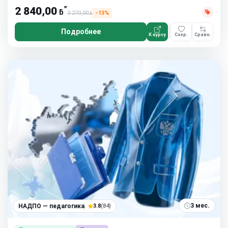
*
2 840,00
ƃ
3 270,00
−13%
ƃ
Подробнее
К курсу
Сохр.
Сравн.
3 мес.
НАДПО — педагогика
3.8
(84)