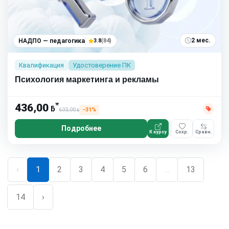
2 мес.
НАДПО — педагогика
3.8
(84)
Квалификация
Удостоверение ПК
Психология маркетинга и рекламы
*
436,00
ƃ
633,00
−31%
ƃ
Подробнее
К курсу
Сохр.
Сравн.
‹
1
2
3
4
5
6
...
13
14
›