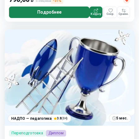
ƃ
1 160,00
−31%
ƃ
Подробнее
К курсу
Сохр.
Сравн.
5 мес.
НАДПО — педагогика
3.8
(84)
Переподготовка
Диплом