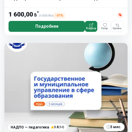
*
1 600,00
ƃ
2 320,00
−31%
ƃ
Подробнее
К курсу
Сохр.
Сравн.
5 мес.
НАДПО — педагогика
3.8
(84)