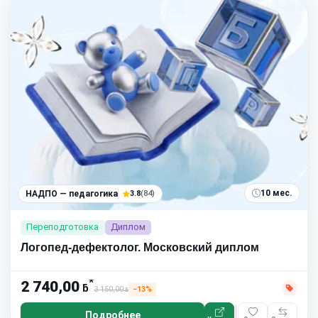
10 мес.
НАДПО — педагогика
3.8
(84)
Переподготовка
Диплом
Логопед-дефектолог. Московский диплом
*
2 740,00
ƃ
3 150,00
−13%
ƃ
Подробнее