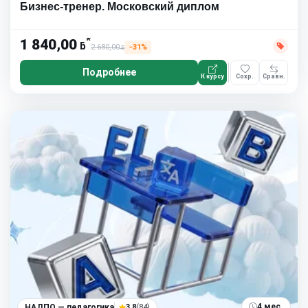
Бизнес-тренер. Московский диплом
*
1 840,00
ƃ
2 680,00
−31%
ƃ
Подробнее
К курсу
Сохр.
Сравн.
4 мес.
НАДПО — педагогика
3.8
(84)