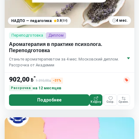
4 мес.
НАДПО — педагогика
3.8
(84)
Переподготовка
Диплом
Ароматерапия в практике психолога.
Переподготовка
Станьте ароматерапевтом за 4 мес. Московский диплом.
Рассрочка от Академии
*
902,00
ƃ
1 310,00
−31%
ƃ
на 12 месяцев
Рассрочка
Подробнее
К курсу
Сохр.
Сравн.