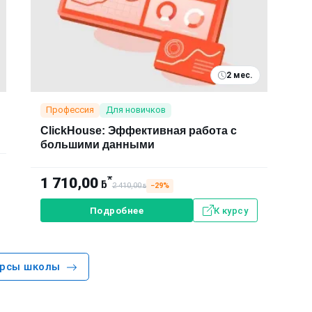
2 мес.
Профессия
Для новичков
ClickHouse: Эффективная работа с
большими данными
*
1 710,00
ƃ
2 410,00
−29%
ƃ
Подробнее
К курсу
урсы школы