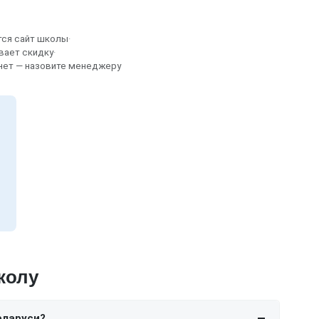
тся сайт школы
·
вает скидку
·
 нет — назовите менеджеру
колу
еларуси?