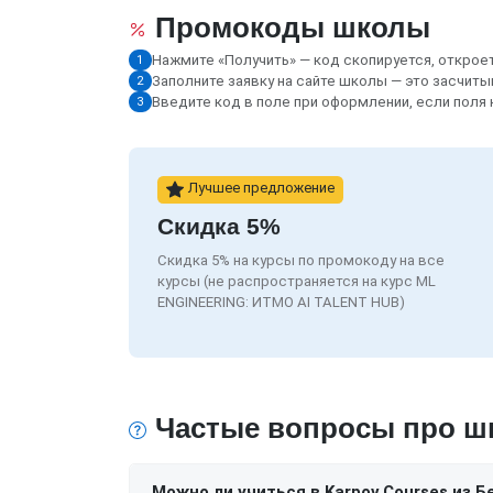
Промокоды школы
Нажмите «Получить» — код скопируется, открое
1
Заполните заявку на сайте школы — это засчиты
2
Введите код в поле при оформлении, если поля
3
Лучшее предложение
​Скидка 5%
Скидка 5% на курсы по промокоду на все
курсы (не распространяется на курс ML
ENGINEERING: ИТМО AI TALENT HUB)
Частые вопросы про ш
Можно ли учиться в Karpov.Courses из Б