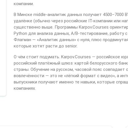
компании.
В Минске middle-аналитик данных получает 4500–7000 B
удалёнке (обычно через российские IT-компании или н
существенно выше. Программы Karpov.Courses ориентир
Python для анализа данных, A/B-тестирование, работу 
Флагман — «Аналитик данных» с нуля, плюс продвинутая
которые хотят расти до senior.
О чём стоит подумать. Karpov.Courses — российское юр
российский платёжный шлюз: картой белорусского банк
страны. Обучение на русском, часовой пояс совпадает 
вовлечённости — это не «лёгкий формат с видео», а ин
выпускники получают именно те навыки, которые спраш
компаниях.