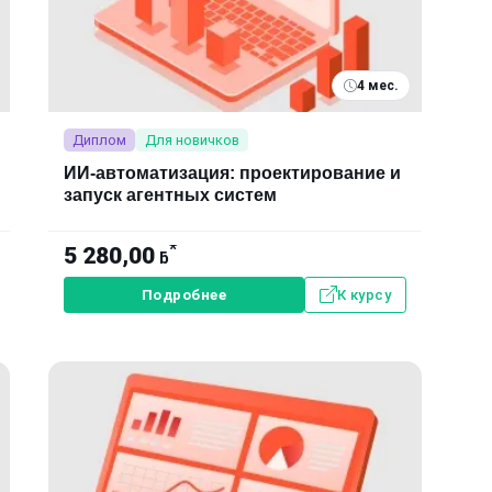
4 мес.
Диплом
Для новичков
ИИ-автоматизация: проектирование и
запуск агентных систем
*
5 280,00
ƃ
Подробнее
К курсу