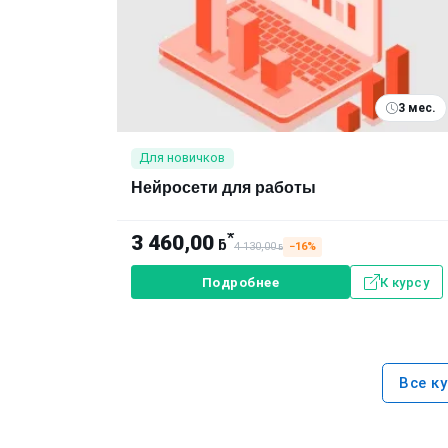
3 мес.
Для новичков
Нейросети для работы
*
3 460,00
ƃ
4 130,00
−16%
ƃ
Подробнее
К курсу
Все к