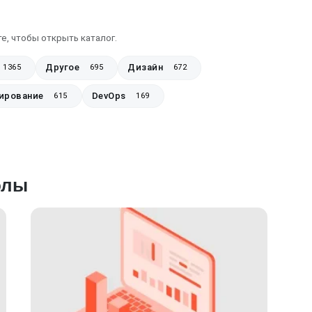
е, чтобы открыть каталог.
Другое
Дизайн
1365
695
672
ирование
DevOps
615
169
олы