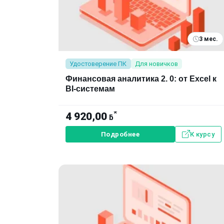
3 мес.
Удостоверение ПК
Для новичков
Финансовая аналитика 2. 0: от Excel к
BI-системам
*
4 920,00
ƃ
Подробнее
К курсу