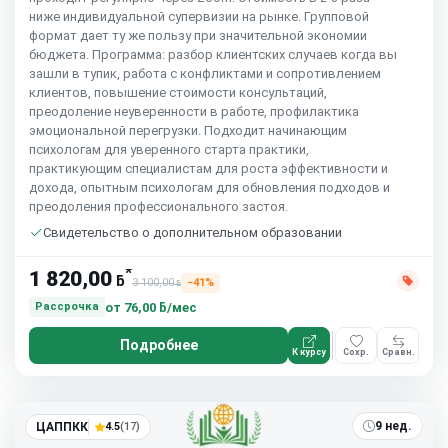
ниже индивидуальной супервизии на рынке. Групповой
формат дает ту же пользу при значительной экономии
бюджета. Программа: разбор клиентских случаев когда вы
зашли в тупик, работа с конфликтами и сопротивлением
клиентов, повышение стоимости консультаций,
преодоление неуверенности в работе, профилактика
эмоциональной перегрузки. Подходит начинающим
психологам для уверенного старта практики,
практикующим специалистам для роста эффективности и
дохода, опытным психологам для обновления подходов и
преодоления профессионального застоя.
Свидетельство о дополнительном образовании
*
1 820,00
ƃ
3 100,00
−41%
ƃ
от
76,00 ƃ/мес
Рассрочка
Подробнее
К курсу
Сохр.
Сравн.
5.0
(1)
9 нед.
ЦАППКК
4.5
(17)