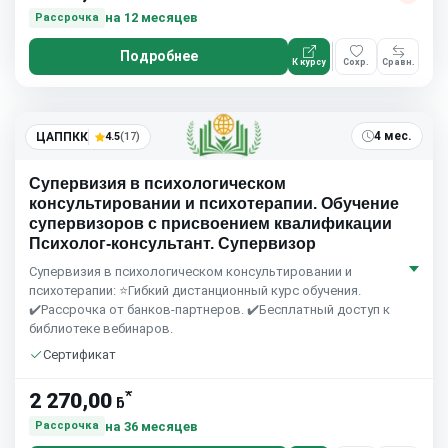
на 12 месяцев
Рассрочка
Подробнее
К курсу
Сохр.
Сравн.
5.0
(1)
4 мес.
ЦАППКК
4.5
(17)
Супервизия в психологическом
консультировании и психотерапии. Обучение
супервизоров с присвоением квалификации
Психолог-консультант. Супервизор
Супервизия в психологическом консультировании и
психотерапии: ⭐Гибкий дистанционный курс обучения.
✔️Рассрочка от банков-партнеров. ✔️Бесплатный доступ к
библиотеке вебинаров.
Сертификат
*
2 270,00
ƃ
на 36 месяцев
Рассрочка