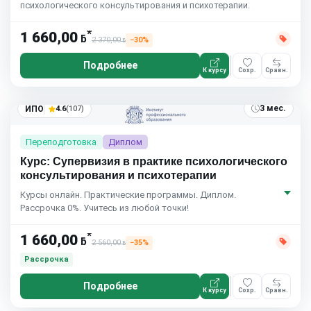
психологического консультирования и психотерапии.
*
1 660,00
ƃ
2 370,00
−30%
ƃ
Подробнее
К курсу
Сохр.
Сравн.
3 мес.
ИПО
4.6
(107)
Переподготовка
Диплом
Курс: Супервизия в практике психологического
консультирования и психотерапии
Курсы онлайн. Практические программы. Диплом.
Рассрочка 0%. Учитесь из любой точки!
*
1 660,00
ƃ
2 560,00
−35%
ƃ
Рассрочка
Подробнее
К курсу
Сохр.
Сравн.