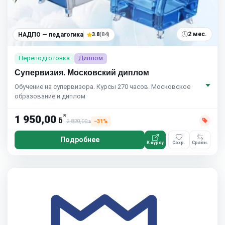
2 мес.
НАДПО — педагогика
3.8
(84)
Переподготовка
Диплом
Супервизия. Московский диплом
Обучение на супервизора. Курсы 270 часов. Московское
образование и диплом
*
1 950,00
ƃ
2 820,00
−31%
ƃ
Подробнее
К курсу
Сохр.
Сравн.