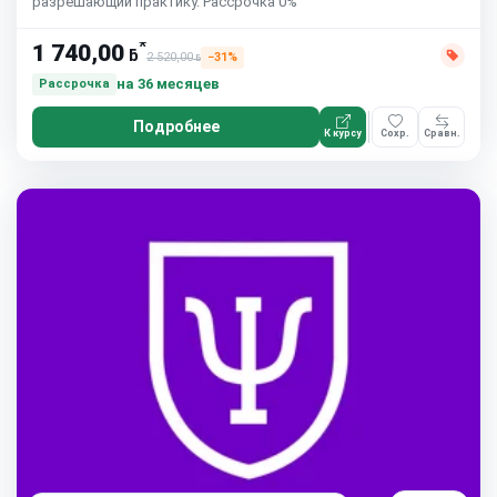
разрешающий практику. Рассрочка 0%
*
1 740,00
ƃ
2 520,00
−31%
ƃ
на 36 месяцев
Рассрочка
Подробнее
К курсу
Сохр.
Сравн.