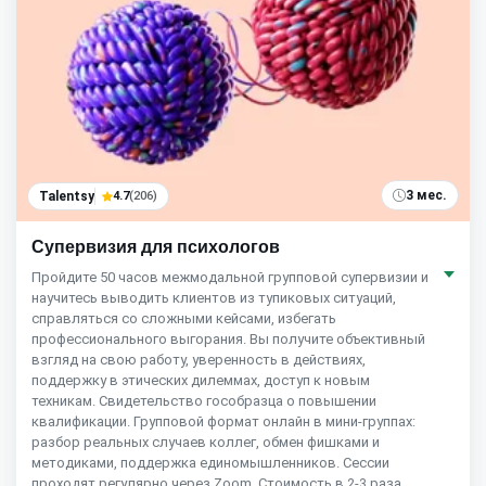
3 мес.
Talentsy
4.7
(206)
Супервизия для психологов
Пройдите 50 часов межмодальной групповой супервизии и
научитесь выводить клиентов из тупиковых ситуаций,
справляться со сложными кейсами, избегать
профессионального выгорания. Вы получите объективный
взгляд на свою работу, уверенность в действиях,
поддержку в этических дилеммах, доступ к новым
техникам. Свидетельство гособразца о повышении
квалификации. Групповой формат онлайн в мини-группах:
разбор реальных случаев коллег, обмен фишками и
методиками, поддержка единомышленников. Сессии
проходят регулярно через Zoom. Стоимость в 2-3 раза