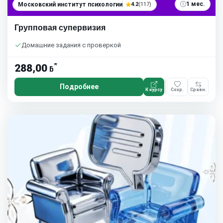
1 мес.
Московский институт психологии
4.2
(117)
Групповая супервизия
Домашние задания с проверкой
*
288,00
ƃ
Подробнее
К курсу
Сохр.
Сравн.