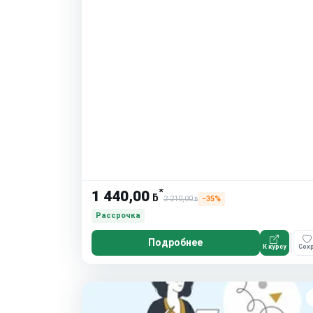
*
1 440,00
ƃ
2 210,00
−35%
ƃ
Рассрочка
Подробнее
К курсу
Сохр