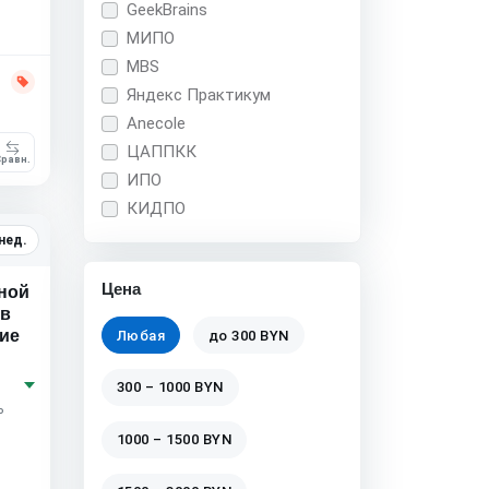
GeekBrains
МИПО
MBS
Яндекс Практикум
Anecole
ЦАППКК
равн.
ИПО
КИДПО
 нед.
Цена
ной
 в
ие
Любая
до 300 BYN
300 – 1000 BYN
ь
1000 – 1500 BYN
т