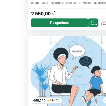
социальная психология и психологическая диагнос
*
2 550,00
ƃ
Подробнее
К курсу
Сохр
НИИДПО
4.9
(261)