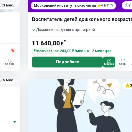
3 мес.
7
Московский институт психологии
4.2
(117)
Воспитатель детей дошкольного возраст
Домашние задания с проверкой
*
11 640,00
ƃ
от
243,00 ƃ/мес
на 12 месяцев
Рассрочка
Подробнее
.
Сравн.
К курсу
Сохр.
С
5 мес.
3