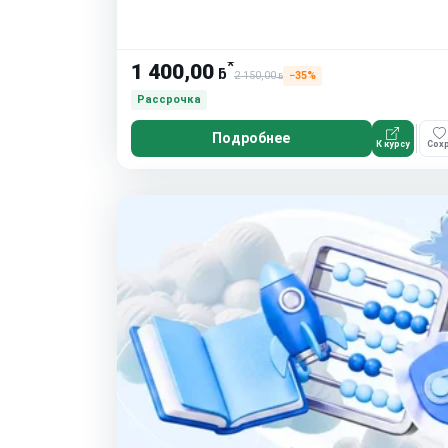
*
1 400,00
ƃ
2 150,00
−35%
ƃ
Рассрочка
Подробнее
К курсу
Сохр