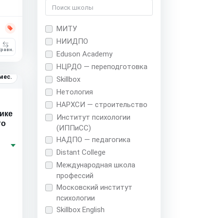
МИТУ
НИИДПО
равн.
Eduson Academy
НЦРДО — переподготовка
мес.
Skillbox
Нетология
НАРХСИ — строительство
ике
Институт психологии
го
(ИППиСС)
НАДПО — педагогика
Distant College
Международная школа
профессий
Московский институт
психологии
Skillbox English