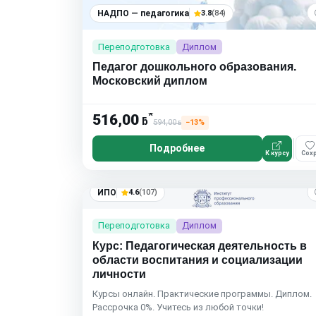
НАДПО — педагогика
3.8
(84)
Переподготовка
Диплом
Педагог дошкольного образования.
Московский диплом
*
516,00
ƃ
594,00
−13%
ƃ
Подробнее
К курсу
Сохр
ИПО
4.6
(107)
Переподготовка
Диплом
Курс: Педагогическая деятельность в
области воспитания и социализации
личности
Курсы онлайн. Практические программы. Диплом.
Рассрочка 0%. Учитесь из любой точки!