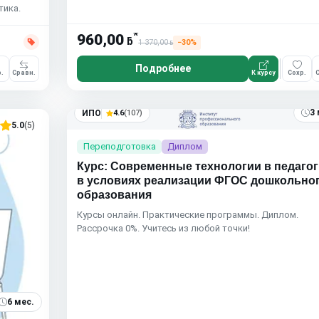
тика.
*
960,00
ƃ
1 370,00
−30%
ƃ
Подробнее
.
Сравн.
К курсу
Сохр.
С
3 
ИПО
4.6
(107)
5.0
(5)
Переподготовка
Диплом
Курс: Современные технологии в педагог
в условиях реализации ФГОС дошкольно
образования
Курсы онлайн. Практические программы. Диплом.
Рассрочка 0%. Учитесь из любой точки!
6 мес.