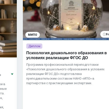
9 
МИПО
Диплом
Психология дошкольного образования в
условиях реализации ФГОС ДО
Программа профессиональной переподготовки
«Психология дошкольного образования в условиях
реализации ФГОС ДО» подготовлена
а
преподавательским составом НАНО «ИПО» в
партнерстве с практикующими экспертами.
ки в
анные
та.
н,
,
ия,