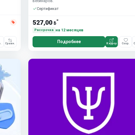
вебинаров.
Сертификат
*
527,00
ƃ
на 12 месяцев
Рассрочка
Подробнее
.
Сравн.
К курсу
Сохр.
С