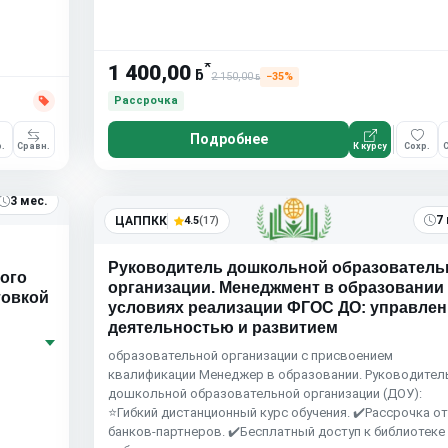
*
1 400,00
ƃ
2 150,00
−35%
ƃ
Рассрочка
Подробнее
.
Сравн.
К курсу
Сохр.
С
3 мес.
7
ЦАППКК
4.5
(17)
Руководитель дошкольной образователь
ного
организации. Менеджмент в образовании
товкой
условиях реализации ФГОС ДО: управлен
деятельностью и развитием
образовательной организации с присвоением
квалификации Менеджер в образовании. Руководител
дошкольной образовательной организации (ДОУ):
⭐Гибкий дистанционный курс обучения. ✔️Рассрочка о
банков-партнеров. ✔️Бесплатный доступ к библиотеке