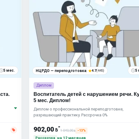
5 мес.
5 
НЦРДО — переподготовка
4.7
(445)
Диплом
ста.
Воспитатель детей с нарушением речи. К
5 мес. Диплом!
Диплом о профессиональной переподготовке,
разрешающий практику. Рассрочка 0%
*
902,00
ƃ
1 040,00
−13%
ƃ
на 12 месяцев
Рассрочка