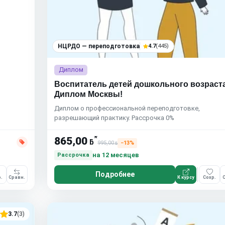
НЦРДО — переподготовка
4.7
(445)
Диплом
Воспитатель детей дошкольного возраста
Диплом Москвы!
Диплом о профессиональной переподготовке,
разрешающий практику. Рассрочка 0%
*
865,00
ƃ
995,00
−13%
ƃ
на 12 месяцев
Рассрочка
Подробнее
.
Сравн.
К курсу
Сохр.
С
3.7
(3)