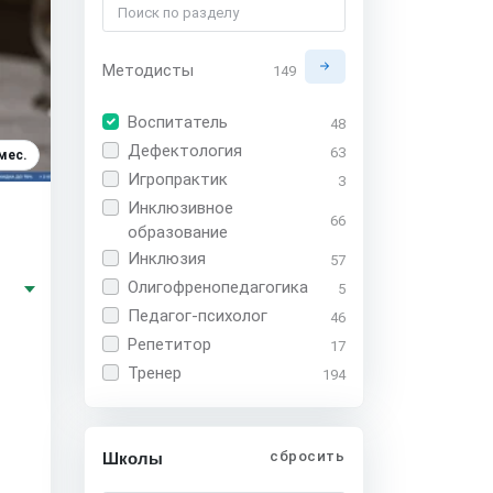
Методисты
149
Воспитатель
48
Дефектология
63
мес.
Игропрактик
3
Инклюзивное
66
образование
Инклюзия
57
Олигофренопедагогика
5
Педагог-психолог
46
Репетитор
17
Тренер
194
сбросить
Школы