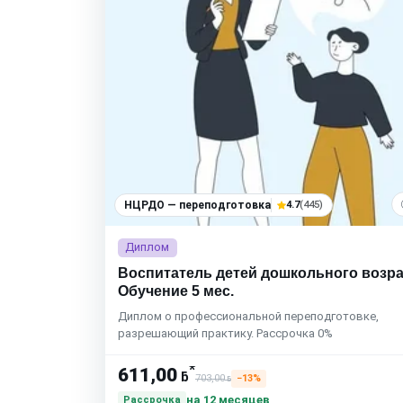
НЦРДО — переподготовка
4.7
(445)
Диплом
Воспитатель детей дошкольного возра
Обучение 5 мес.
Диплом о профессиональной переподготовке,
разрешающий практику. Рассрочка 0%
*
611,00
ƃ
703,00
−13%
ƃ
на 12 месяцев
Рассрочка