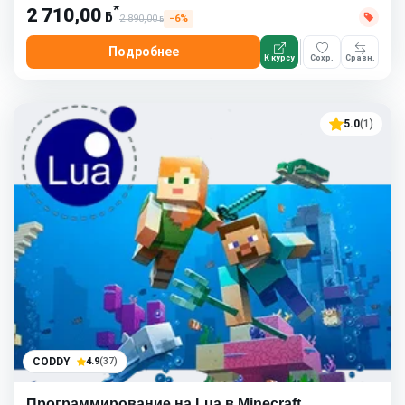
*
2 710,00
ƃ
2 890,00
−6%
ƃ
Подробнее
К курсу
Сохр.
Сравн.
5.0
(1)
CODDY
4.9
(37)
Программирование на Lua в Minecraft