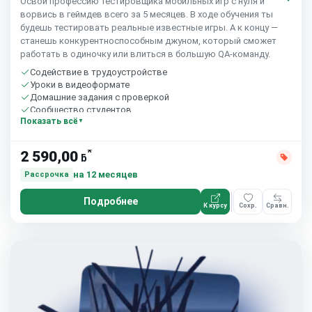
Освой профессию тестировщика мобильных игр с нуля и
ворвись в геймдев всего за 5 месяцев. В ходе обучения ты
будешь тестировать реальные известные игры. А к концу —
станешь конкурентноспособным джуном, который сможет
работать в одиночку или влиться в большую QA-команду.
Содействие в трудоустройстве
Уроки в видеоформате
Домашние задания с проверкой
Сообщество студентов
Показать всё
*
2 590,00
ƃ
на 12 месяцев
Рассрочка
Подробнее
К курсу
Сохр.
Сравн.