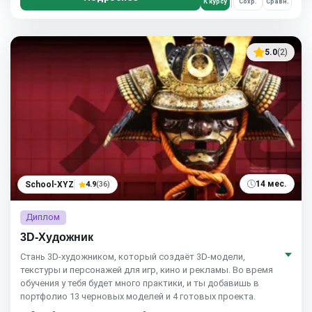
К курсу
Сохр.
Сравн.
5.0
(2)
14 мес.
School-XYZ
4.9
(36)
Диплом
3D-Художник
Стань 3D-художником, который создаёт 3D-модели,
текстуры и персонажей для игр, кино и рекламы. Во время
обучения у тебя будет много практики, и ты добавишь в
портфолио 13 черновых моделей и 4 готовых проекта.