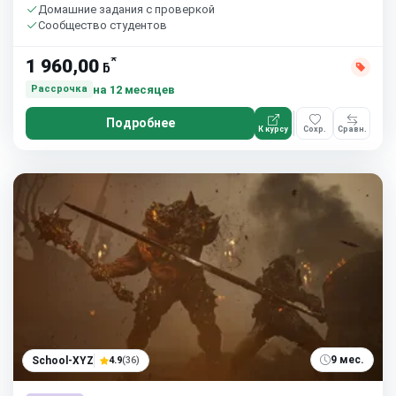
Домашние задания с проверкой
Сообщество студентов
*
1 960,00
ƃ
на 12 месяцев
Рассрочка
Подробнее
К курсу
Сохр.
Сравн.
9 мес.
School-XYZ
4.9
(36)