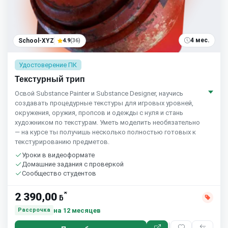
4 мес.
School-XYZ
4.9
(36)
Удостоверение ПК
Текстурный трип
Освой Substance Painter и Substance Designer, научись
создавать процедурные текстуры для игровых уровней,
окружения, оружия, пропсов и одежды с нуля и стань
художником по текстурам. Уметь моделить необязательно
— на курсе ты получишь несколько полностью готовых к
текстурированию предметов.
Уроки в видеоформате
Домашние задания с проверкой
Сообщество студентов
*
2 390,00
ƃ
на 12 месяцев
Рассрочка