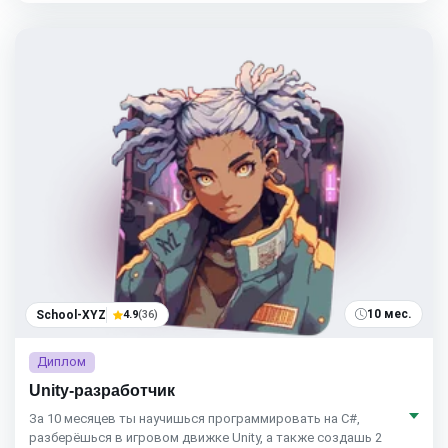
10 мес.
School-XYZ
4.9
(36)
Диплом
Unity-разработчик
За 10 месяцев ты научишься программировать на C#,
разберёшься в игровом движке Unity, а также создашь 2