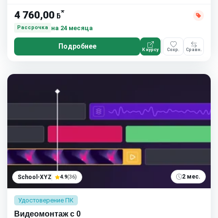
*
4 760,00
ƃ
на 24 месяца
Рассрочка
Подробнее
К курсу
Сохр.
Сравн.
2 мес.
School-XYZ
4.9
(36)
Удостоверение ПК
Видеомонтаж с 0