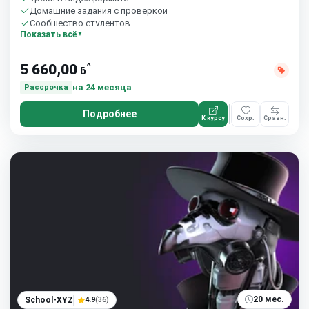
Домашние задания с проверкой
Сообщество студентов
Показать всё
*
5 660,00
ƃ
на 24 месяца
Рассрочка
Подробнее
К курсу
Сохр.
Сравн.
20 мес.
School-XYZ
4.9
(36)