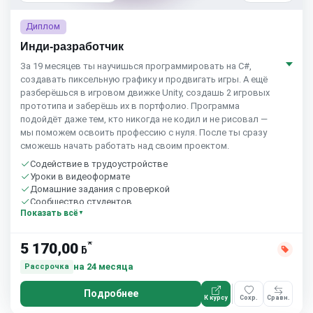
Диплом
Инди-разработчик
За 19 месяцев ты научишься программировать на C#,
создавать пиксельную графику и продвигать игры. А ещё
разберёшься в игровом движке Unity, создашь 2 игровых
прототипа и заберёшь их в портфолио. Программа
подойдёт даже тем, кто никогда не кодил и не рисовал —
мы поможем освоить профессию с нуля. После ты сразу
сможешь начать работать над своим проектом.
Содействие в трудоустройстве
Уроки в видеоформате
Домашние задания с проверкой
Сообщество студентов
Показать всё
*
5 170,00
ƃ
на 24 месяца
Рассрочка
Подробнее
К курсу
Сохр.
Сравн.