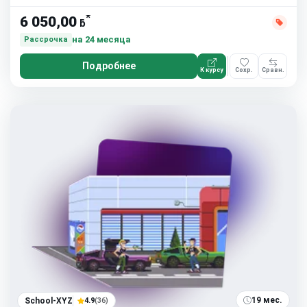
*
6 050,00
ƃ
на 24 месяца
Рассрочка
Подробнее
К курсу
Сохр.
Сравн.
19 мес.
School-XYZ
4.9
(36)