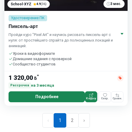
3 мес.
School-XYZ
4.9
(36)
Удостоверение ПК
Пиксель-арт
Пройди курс "Pixel Art" и научись рисовать пиксель-арт с
нуля: от простейшего спрайта до полноценных локаций и
анимаций.
Уроки в видеоформате
Домашние задания с проверкой
Сообщество студентов
*
1 320,00
ƃ
на 3 месяца
Рассрочка
Подробнее
К курсу
Сохр.
Сравн.
‹
1
2
›