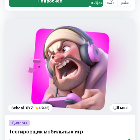
Подробнее
К курсу
Сохр.
Сравн.
5 мес.
School-XYZ
4.9
(36)
Диплом
Тестировщик мобильных игр