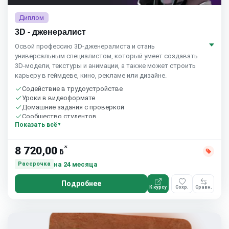
Диплом
3D - дженералист
Освой профессию 3D-дженералиста и стань
универсальным специалистом, который умеет создавать
3D-модели, текстуры и анимации, а также может строить
карьеру в геймдеве, кино, рекламе или дизайне.
Содействие в трудоустройстве
Уроки в видеоформате
Домашние задания с проверкой
Сообщество студентов
Показать всё
*
8 720,00
ƃ
на 24 месяца
Рассрочка
Подробнее
К курсу
Сохр.
Сравн.