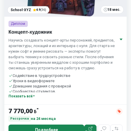
18 мес.
School-XYZ
4.9
(36)
Диплом
Концепт-художник
Научись создавать концепт-арты персонажей, предметов,
архитектуры, локаций и их интерьера с нуля. Для старта не
нужен софт и умение рисовать — эксперты помогут
выбрать технику и освоить разные стили. После обучения
ты станешь уверенным миддлом с хорошим портфолио и
сможешь сразу устроиться на работу в студию.
Содействие в трудоустройстве
Уроки в видеоформате
Домашние задания с проверкой
Сообщество студентов
Показать всё
*
7 770,00
ƃ
на 24 месяца
Рассрочка
Подробнее